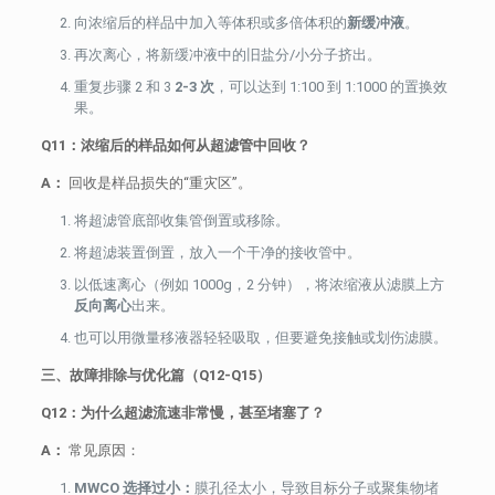
向浓缩后的样品中加入等体积或多倍体积的
新缓冲液
。
再次离心，将新缓冲液中的旧盐分/小分子挤出。
重复步骤 2 和 3
2-3 次
，可以达到 1:100 到 1:1000 的置换效
果。
Q11：浓缩后的样品如何从超滤管中回收？
A：
回收是样品损失的“重灾区”。
将超滤管底部收集管倒置或移除。
将超滤装置倒置，放入一个干净的接收管中。
以低速离心（例如 1000g，2 分钟），将浓缩液从滤膜上方
反向离心
出来。
也可以用微量移液器轻轻吸取，但要避免接触或划伤滤膜。
三、故障排除与优化篇（Q12-Q15）
Q12：为什么超滤流速非常慢，甚至堵塞了？
A：
常见原因：
MWCO 选择过小：
膜孔径太小，导致目标分子或聚集物堵