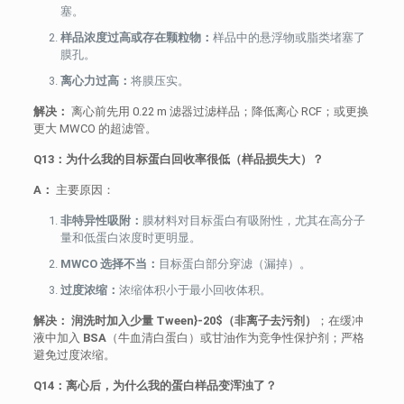
塞。
样品浓度过高或存在颗粒物：
样品中的悬浮物或脂类堵塞了
膜孔。
离心力过高：
将膜压实。
解决：
离心前先用 0.22 m 滤器过滤样品；降低离心 RCF；或更换
更大 MWCO 的超滤管。
Q13：为什么我的目标蛋白回收率很低（样品损失大）？
A：
主要原因：
非特异性吸附：
膜材料对目标蛋白有吸附性，尤其在高分子
量和低蛋白浓度时更明显。
MWCO 选择不当：
目标蛋白部分穿滤（漏掉）。
过度浓缩：
浓缩体积小于最小回收体积。
解决：
润洗时加入少量 Tween}-20$（非离子去污剂）
；在缓冲
液中加入
BSA
（牛血清白蛋白）或甘油作为竞争性保护剂；严格
避免过度浓缩。
Q14：离心后，为什么我的蛋白样品变浑浊了？