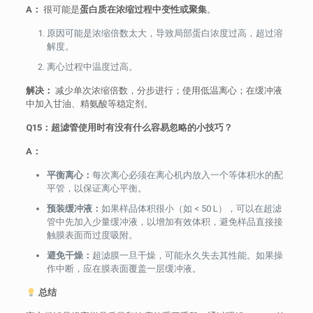
A：
很可能是
蛋白质在浓缩过程中变性或聚集
。
原因可能是浓缩倍数太大，导致局部蛋白浓度过高，超过溶
解度。
离心过程中温度过高。
解决：
减少单次浓缩倍数，分步进行；使用低温离心；在缓冲液
中加入甘油、精氨酸等稳定剂。
Q15：超滤管使用时有没有什么容易忽略的小技巧？
A：
平衡离心：
每次离心必须在离心机内放入一个等体积水的配
平管，以保证离心平衡。
预装缓冲液：
如果样品体积很小（如 < 50 L），可以在超滤
管中先加入少量缓冲液，以增加有效体积，避免样品直接接
触膜表面而过度吸附。
避免干燥：
超滤膜一旦干燥，可能永久失去其性能。如果操
作中断，应在膜表面覆盖一层缓冲液。
总结