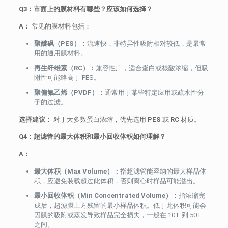
Q3：市面上的膜材料有哪些？应该如何选择？
A：
常见的膜材料包括：
聚醚砜（PES）：
流速快，非特异性吸附相对较低，是最常
用的通用膜材料。
再生纤维素（RC）：
兼容性广，适合蛋白或核酸浓缩，但吸
附性可能略高于 PES。
聚偏氟乙烯（PVDF）：
通常用于某些特定应用或疏水性分
子的过滤。
选择建议：
对于大多数蛋白浓缩，优先选用
PES
或
RC
材质。
Q4：超滤管的最大体积和最小回收体积如何理解？
A：
最大体积（Max Volume）：
指超滤管能容纳的最大样品体
积，应避免装载超过此体积，否则离心时样品可能溢出。
最小回收体积（Min Concentrated Volume）：
指浓缩完
成后，超滤膜上方残留的最小样品体积。低于此体积可能会
因膜的吸附或蒸发导致样品完全损失，一般在 10 L 到 50 L
之间。