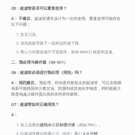
Q5：超滤管是否可以重复使用？
A：
不建议
。超滤管通常设计为一次性使用。重复使用可能存在
以下问题：
交叉污染。
清洗残留导致下一批样品性能下降。
离心力对膜造成不可逆损伤，影响 MWCO 精度和流速。
二、预处理与操作篇（Q6-Q11）
Q6：超滤前必须进行预处理（润洗）吗？
A：
强烈建议。
预处理，特别是对新批次的超滤管，可以去除膜
表面可能残留的少量甘油、防腐剂或其他化学物质，同时能最大
限度地减少膜对蛋白质的非特异性吸附。
Q7：超滤管如何正确润洗？
A：
加入适量的
超纯水
或
目标缓冲液
（例如 PBS）。
以超滤管建议的离心力（RCF）离心
3-5 分钟
。