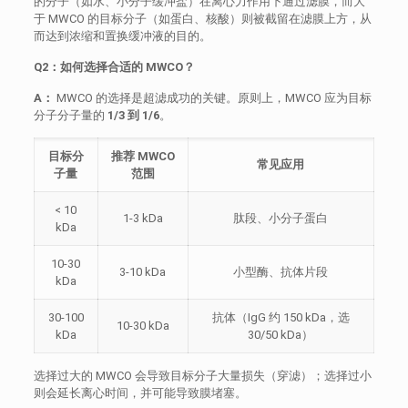
的分子（如水、小分子缓冲盐）在离心力作用下通过滤膜，而大
于 MWCO 的目标分子（如蛋白、核酸）则被截留在滤膜上方，从
而达到浓缩和置换缓冲液的目的。
Q2：如何选择合适的 MWCO？
A：
MWCO 的选择是超滤成功的关键。原则上，MWCO 应为目标
分子分子量的
1/3 到 1/6
。
目标分
推荐 MWCO
常见应用
子量
范围
< 10
1-3 kDa
肽段、小分子蛋白
kDa
10-30
3-10 kDa
小型酶、抗体片段
kDa
30-100
抗体（IgG 约 150 kDa，选
10-30 kDa
kDa
30/50 kDa）
选择过大的 MWCO 会导致目标分子大量损失（穿滤）；选择过小
则会延长离心时间，并可能导致膜堵塞。