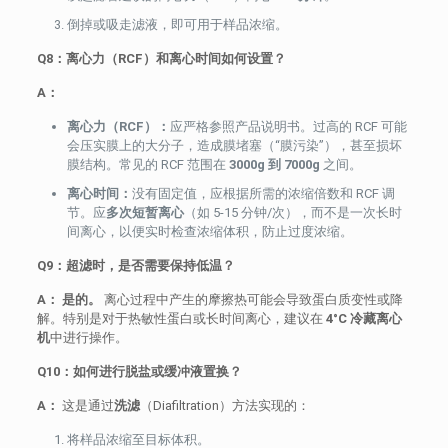
倒掉或吸走滤液，即可用于样品浓缩。
Q8：离心力（RCF）和离心时间如何设置？
A：
离心力（RCF）：
应严格参照产品说明书。过高的 RCF 可能
会压实膜上的大分子，造成膜堵塞（“膜污染”），甚至损坏
膜结构。常见的 RCF 范围在
3000g 到 7000g
之间。
离心时间：
没有固定值，应根据所需的浓缩倍数和 RCF 调
节。应
多次短暂离心
（如 5-15 分钟/次），而不是一次长时
间离心，以便实时检查浓缩体积，防止过度浓缩。
Q9：超滤时，是否需要保持低温？
A：
是的。
离心过程中产生的摩擦热可能会导致蛋白质变性或降
解。特别是对于热敏性蛋白或长时间离心，建议在
4°C 冷藏离心
机
中进行操作。
Q10：如何进行脱盐或缓冲液置换？
A：
这是通过
洗滤
（Diafiltration）方法实现的：
将样品浓缩至目标体积。