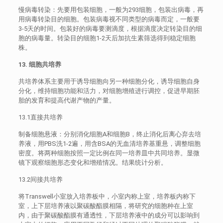
慢病毒转染：先要用包装细胞，一般为293细胞，包装出病毒，再
用病毒转染目的细胞。包装病毒视不同类型的病毒而定，一般要
3-5天的时间。包装好的病毒要测滴度，根据滴度决定转染目的细
胞的病毒量。转染目的细胞1-2天后加抗生素筛选得到稳定细胞
株。
13. 细胞共培养
共培养体系主要用于诱导细胞向另一种细胞分化，诱导细胞自身
分化，维持细胞功能和活力，对细胞增殖进行调控，促进早期胚
胎的发育和提高代谢产物的产量。
13.1直接共培养
制备细胞悬液：分别消化细胞A和细胞B，终止消化后离心弃去培
养液，用PBS洗1-2遍，用含BSA的无血清培养基重悬，调整细胞
密度。将两种细胞按照一定比例在同一培养皿中共同培养。显微
镜下观察细胞形态变化和增殖情况。结果统计分析。
13.2间接共培养
将Transwell小室放入培养板中，小室内称上室，培养板内称下
室，上下层培养液以聚碳酸酯膜相隔，将研究的细胞种在上室
内，由于聚碳酸酯膜有通透性，下层培养液中的成分可以影响到