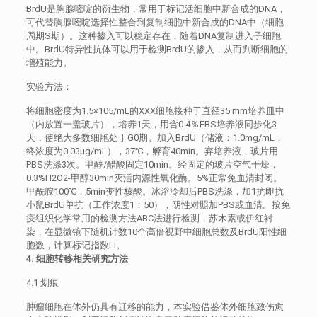
BrdU是胸腺嘧啶的衍生物，常用于标记活细胞中新合成的DNA，
可代替胸腺嘧啶选择性整合到复制细胞中新合成的DNA中（细胞
周期S期）。这种掺入可以稳定存在，随着DNA复制进入子细胞
中。BrdU特异性抗体可以用于检测BrdU的掺入，从而判断细胞的
增殖能力。
实验方法：
将细胞密度为1.5×105/mL的XXX细胞接种于直径35 mm培养皿中
（内放置一盖玻片），培养1天，用含0.4％FBS培养液同步化3
天，使绝大多数细胞处于G0期。加入BrdU（储液：1.0mg/mL，
终浓度为0.03μg/mL），37℃，孵育40min。弃培养液，玻片用
PBS洗涤3次。甲醇/醋酸固定10min。经固定的玻片空气干燥，
0.3%H2O2-甲醇30min灭活内源性氧化酶。5%正常兔血清封闭。
甲酰胺100℃，5min变性核酸。冰浴冷却后PBS洗涤，加1抗即抗
小鼠BrdU单抗（工作浓度1：50），阴性对照加PBS或血清。按免
疫组织化学常用的检测方法ABC法进行检测，苏木素或伊红衬
染，在显微镜下随机计数10个高倍视野中细胞总数及BrdU阳性细
胞数，计算标记指数LI。
4. 细胞转移相关研究方法
4.1 划痕
肿瘤细胞在体外仍具有迁移的能力，本实验借鉴体外细胞致伤愈