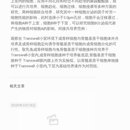
上室内的细胞，应用不同孔径和经过不同处理的聚碳酸酯膜，就
可以进行共培养、细胞趋化、细胞迁移、细胞侵袭等多种方面的
研究。两种细胞联合培养，研究其中一种细胞分泌的因子对另一
细胞性能的影响，此时选择小于3.0μm孔径，细胞不会迁移通过，
将细胞A种于上室，细胞B种于下室，可以研究细胞B分泌或代谢
产生的物质对细胞A的影响。间接共培养范例：
观察在 Transwell小室环境下成骨样细胞与骨髓基质干细胞体外共
培养及成骨样细胞定向诱导骨髓基质干细胞向成骨细胞分化的可
行性。取乳兔成骨样细胞与兔骨髓基质干细胞接种共培养于
Transwell小室内,成骨样细胞接种于培养板底层,骨髓基质干细胞
接种于 Transwell膜内膜上作为实验组。以骨髓基质干细胞单独接
种于Transwell 小室内,下层为基础培养液作为对照组。
相关文章
2026年3月18日