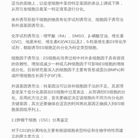
适当的底物上，以促使细胞中某些特定基因的表达上调或下降，
从而引发细胞沿着某一特定谱系进行分化。
体外诱导胚胎干细胞的物质有化学试剂诱导法、细胞因子诱导法
和外源基因诱导法。
化学试剂诱导法：维甲酸（RA）、DMSO、β-磷酸甘油、维生素
C(VC)、地塞米松、维生素K3(VK3)以及2，5-羟基维生素D3等化学
试剂，都能诱导ES细胞定向分化为特定类型细胞。
细胞因子诱导法：ES细胞在培养过程中对许多细胞因子具有很强
的依赖性。增加或减少一种或几种细胞因子可影响ES细胞的增殖
或分化。目前研究最深入的细胞因子主要有骨形成蛋白(BMPs)和
成纤维细胞生长因子(FGF)等。
外源基因诱导法：转基因法可以弥补细胞因子法的不足。其原理
是使某个促分化基因在ES细胞中过度表达，从而调控ES细胞的分
化。应用此方法之前，首先要确定决定该细胞向不同方向分化的
关键基因，其次还要确保在适宜的时间将此基因正确插入到ES细
胞基因组序列上。
2.2肿瘤干细胞（CSC）分离鉴定
对于CSC的分离纯化主要有根据细胞表型特征和生物学特性而建
立的两大类方法 ：