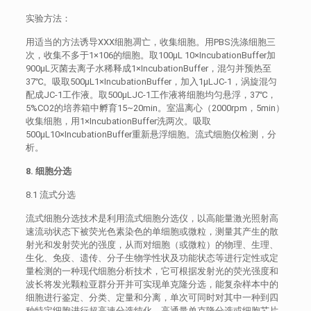
实验方法：
用适当的方法诱导XXX细胞凋亡，收集细胞。用PBS洗涤细胞三
次，收集不多于1×106的细胞。取100μL 10×IncubationBuffer加
900μL灭菌去离子水稀释成1×IncubationBuffer，混匀并预热至
37℃。吸取500μL1×IncubationBuffer，加入1μLJC-1，涡旋混匀
配成JC-1工作液。取500μLJC-1工作液将细胞均匀悬浮，37℃，
5%CO2的培养箱中孵育15~20min。室温离心（2000rpm，5min）
收集细胞，用1×IncubationBuffer洗两次。吸取
500μL10×IncubationBuffer重新悬浮细胞。流式细胞仪检测，分
析。
8. 细胞分选
8.1 流式分选
流式细胞分选技术是利用流式细胞分选仪，以高能量激光照射高
速流动状态下被荧光色素染色的单细胞或微粒，测量其产生的散
射光和发射荧光的强度，从而对细胞（或微粒）的物理、生理、
生化、免疫、遗传、分子生物学性状及功能状态等进行定性或定
量检测的一种现代细胞分析技术，它可根据发射光的荧光强度和
波长将发光颗粒亚群分开并可实现单克隆分选，能复杂样本中的
细胞进行鉴定、分类、定量和分离，单次可同时对其中一种到四
种特定细胞进行超高速分选纯化、高通量单克隆分选或细胞芯片