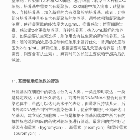
壁细胞：转染前1天种植XXX细胞。悬浮细胞：转染当天种植XXX
细胞，培养基中需要含有凝聚胺。XXX细胞中加入病毒：贴壁细
胞，弃掉培养基，加入新鲜的含有凝聚胺的培养基。或者，弃掉
部分培养基并且补充含有凝聚胺的培养基。调整体积和凝聚胺的
浓度，使得凝聚胺的终浓度为8μg/mL。病毒感染：孵育细胞过
夜。感染后24h更换培养基。弃掉培养基，换入6mL新鲜的培养
基。如果需要抗生素选择，则使用含有抗生素的新鲜培养基。注
意：嘌呤霉素的浓度根据每种细胞系来进行优化；常用的浓度范
围为2-5μg/mL。孵育细胞，根据需要每隔几天更换培养基（如果
需要，则要含有抗生素）。孵育时间的长短主要依赖于感染后的
试验。
11. 基因稳定细胞株的筛选
外源基因在细胞中的表达可分为两大类，一类是瞬时表达，一类
是稳定表达（又叫永久表达）。前者外源DNA/RNA不整合到宿主
染色体中，虽然可以达到高水平的表达，但通常只持续几天。后
者外源DNA整合到宿主细胞染色体上，使宿主细胞可长期表达目
的基因。建立稳定细胞株，一般是根据不同基因载体中所含有的
抗性标志选用相应的药物对靶细胞进行筛选。最常用的抗性标记
基因有潮霉素（hygromycin）、新霉素（neomycin）和嘌呤霉素
（puromycin）。