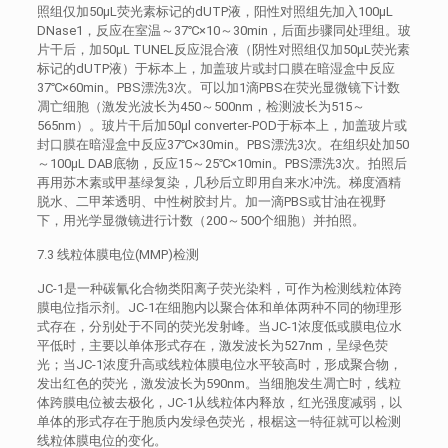
照组仅加50μL荧光素标记的dUTP液，阳性对照组先加入100μL
DNase1，反应在室温～37℃×10～30min，后面步骤同处理组。玻
片干后，加50μL TUNEL反应混合液（阴性对照组仅加50μL荧光素
标记的dUTP液）于标本上，加盖玻片或封口膜在暗湿盒中反应
37℃×60min。PBS漂洗3次。可以加1滴PBS在荧光显微镜下计数
凋亡细胞（激发光波长为450～500nm，检测波长为515～
565nm）。玻片干后加50μl converter-POD于标本上，加盖玻片或
封口膜在暗湿盒中反应37℃×30min。PBS漂洗3次。在组织处加50
～100μL DAB底物，反应15～25℃×10min。PBS漂洗3次。拍照后
再用苏木素或甲基绿复染，几秒后立即用自来水冲洗。梯度酒精
脱水、二甲苯透明、中性树胶封片。加一滴PBS或甘油在视野
下，用光学显微镜进行计数（200～500个细胞）并拍照。
7.3 线粒体膜电位(MMP)检测
JC-1是一种碳氰化合物类阳离子荧光染料，可作为检测线粒体跨
膜电位指示剂。JC-1在细胞内以聚合体和单体两种不同的物理形
式存在，分别处于不同的荧光发射峰。当JC-1浓度低或膜电位水
平低时，主要以单体形式存在，激发波长为527nm，呈绿色荧
光；当JC-1浓度升高或线粒体膜电位水平较高时，形成聚合物，
发出红色的荧光，激发波长为590nm。当细胞发生凋亡时，线粒
体跨膜电位被去极化，JC-1从线粒体内释放，红光强度减弱，以
单体的形式存在于胞质内发绿色荧光，根椐这一特征就可以检测
线粒体膜电位的变化。