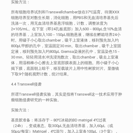
实验方法：
所有细胞培养试剂和Transwellchamber放在37℃温育。待测XXX
细胞培养至对数生长期，消化细胞，用PBS和无血清培养基先后
洗涤一次，用无血清培养基悬浮细胞，计数，调整浓度为
2×105/mL。在下室（即24孔板底部）加入600－800μL含10%血清
的培养基，上室加入100－150μL细胞悬液，继续在孵箱培养24小
时。用镊子小心取出chamber，吸干上室液体，移到预先加入约
800μL甲醇的孔中，室温固定30 min。取出chamber，吸干上室固
定液，移到预先加入约800μL Giemsa染液的孔中，室温染色15－
30 min。轻轻用清水冲洗浸泡数次，取出chamber，吸去上室液
体，用湿棉棒小心擦去上室底部膜表面上的细胞。用小镊子小心
揭下膜，底面朝上晾干，移至载玻片上用中性树胶封片。显微镜
下取9个随机视野计数，统计结果。
4.4 Transwell侵袭
所谓Transwell侵袭实验，其实是指将Transwell这一技术应用于肿
瘤细胞侵袭研究的一种实验。
实验方法：
基质胶准备：将冻存于－80℃冰箱的BD matrigel 4℃过夜
（24h），变成液态。取300μL无血清培养基，加入60μL（或
50μg/每室）Matrigel，4℃混匀，加入上室各100μL（3个室），