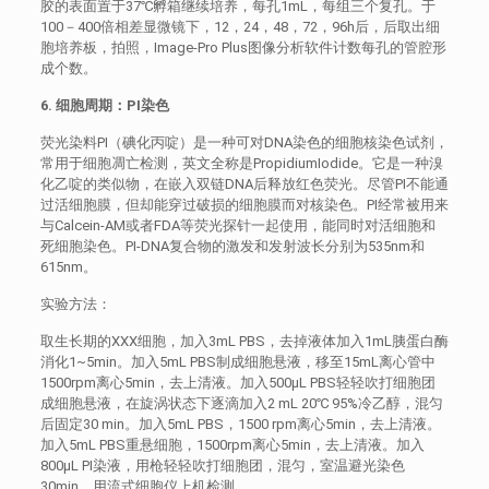
胶的表面置于37℃孵箱继续培养，每孔1mL，每组三个复孔。于
100－400倍相差显微镜下，12，24，48，72，96h后，后取出细
胞培养板，拍照，Image-Pro Plus图像分析软件计数每孔的管腔形
成个数。
6. 细胞周期：PI染色
荧光染料PI（碘化丙啶）是一种可对DNA染色的细胞核染色试剂，
常用于细胞凋亡检测，英文全称是PropidiumIodide。它是一种溴
化乙啶的类似物，在嵌入双链DNA后释放红色荧光。尽管PI不能通
过活细胞膜，但却能穿过破损的细胞膜而对核染色。PI经常被用来
与Calcein-AM或者FDA等荧光探针一起使用，能同时对活细胞和
死细胞染色。PI-DNA复合物的激发和发射波长分别为535nm和
615nm。
实验方法：
取生长期的XXX细胞，加入3mL PBS，去掉液体加入1mL胰蛋白酶
消化1~5min。加入5mL PBS制成细胞悬液，移至15mL离心管中
1500rpm离心5min，去上清液。加入500μL PBS轻轻吹打细胞团
成细胞悬液，在旋涡状态下逐滴加入2 mL 20℃ 95%冷乙醇，混匀
后固定30 min。加入5mL PBS，1500 rpm离心5min，去上清液。
加入5mL PBS重悬细胞，1500rpm离心5min，去上清液。加入
800μL PI染液，用枪轻轻吹打细胞团，混匀，室温避光染色
30min。用流式细胞仪上机检测。