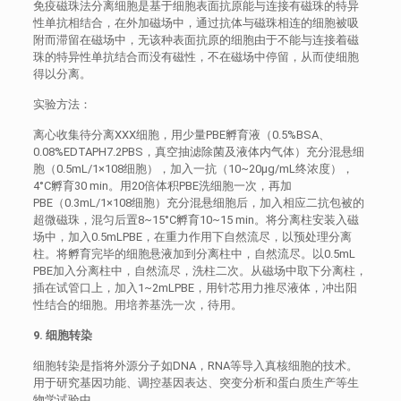
免疫磁珠法分离细胞是基于细胞表面抗原能与连接有磁珠的特异
性单抗相结合，在外加磁场中，通过抗体与磁珠相连的细胞被吸
附而滞留在磁场中，无该种表面抗原的细胞由于不能与连接着磁
珠的特异性单抗结合而没有磁性，不在磁场中停留，从而使细胞
得以分离。
实验方法：
离心收集待分离XXX细胞，用少量PBE孵育液（0.5%BSA、
0.08%EDTAPH7.2PBS，真空抽滤除菌及液体内气体）充分混悬细
胞（0.5mL/1×108细胞），加入一抗（10~20μg/mL终浓度），
4°C孵育30 min。用20倍体积PBE洗细胞一次，再加
PBE（0.3mL/1×108细胞）充分混悬细胞后，加入相应二抗包被的
超微磁珠，混匀后置8~15°C孵育10~15 min。将分离柱安装入磁
场中，加入0.5mLPBE，在重力作用下自然流尽，以预处理分离
柱。将孵育完毕的细胞悬液加到分离柱中，自然流尽。以0.5mL
PBE加入分离柱中，自然流尽，洗柱二次。从磁场中取下分离柱，
插在试管口上，加入1~2mLPBE，用针芯用力推尽液体，冲出阳
性结合的细胞。用培养基洗一次，待用。
9. 细胞转染
细胞转染是指将外源分子如DNA，RNA等导入真核细胞的技术。
用于研究基因功能、调控基因表达、突变分析和蛋白质生产等生
物学试验中。