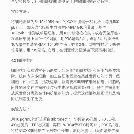
合实验模型，利用细胞划痕法测定了肿瘤细胞的运动特性。
实验方法：
将细胞密度为5~10×105个/mL的XXX细胞铺于24孔板（每孔500
μL）上，加入含10%胎牛血清的RMPI.1640培养液，培养
16~24h，使形成单层细胞。用10μL移液枪枪头（或者无菌牙签）
在单层细胞上呈“一”字划痕，用PBS清洗3次，孵育24h后换成含
10%胎牛血清的RMPI.1640培养液，孵育24h。观察并拍照：吸去
培养液，用PBS清洗3次后，在倒置荧光显微镜下观察并拍照。
4.2 细胞粘附
细胞粘附实验通常分为两类，即细胞与细胞粘附和细胞与基质粘
附。机体内许多细胞，如上皮细胞固定在某处发挥功能；另一些
细胞，如白细胞，活跃运动，就需要不断调节细胞粘附。细胞粘
附性的改变在肿瘤转移过程中也发挥着重要作用。恶性肿瘤具有
从原发瘤分离及在体内扩散的能力，提示这些细胞相互识别及粘
附机制发生了改变。
实验方法：
用10 μg/mL的纤连蛋白(fibronectin,FN)预铺96孔板，70 μL/孔，
4℃过夜后，PBS洗3遍，再用1% BSA于37℃封闭1h，PBS洗3遍。
将待测XXX细胞培养至对数生长期，消化细胞，用无血清培养基