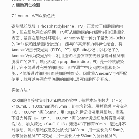
7. 细胞凋亡检测
7.1 AnnexinV/PI双染色法
磷脂酰丝氨酸（Phosphatidylserine，PS）正常位于细胞膜的内
侧，但在细胞凋亡的早期，PS可从细胞膜的内侧翻转到细胞膜的
表面，暴露在细胞外环境中。AnnexinV是一种分子量为35~36kD
的Ca2+依赖性磷脂结合蛋白，能与PS高亲和力特异性结合。将
AnnexinV进行荧光素（FITC、PE）或Biotin标记，以标记了的
AnnexinV作为荧光探针，利用流式细胞仪或荧光显微镜可检测细
胞凋亡的发生。碘化丙啶（propidineiodide，PI）是一种核酸染
料，它不能透过完整的细胞膜，但在凋亡中晚期的细胞和死细
胞，PI能够透过细胞膜而使细胞核红染。因此将AnnexinV与PI匹配
使用，就可以将凋亡早晚期的细胞以及死细胞区分开来。
实验方法：
XXX细胞直接收集到10mL的离心管中，每样本细胞数为（1~5）
×106/mL， 1000r/min离心5min，弃去培养液。用孵育缓冲液洗涤
1次，1000r/min离心5min。用100μL的标记溶液重悬细胞，室温
下避光孵育10~15min。1000r/min离心5min沉淀细胞孵育缓冲液
洗1次。加入荧光（SA-FLOUS）溶液4℃下孵育20min，避光并不
时振动。流式细胞仪激发光波长用488nm，用一波长为515nm的
通带滤器检测FITC荧光，另一波长大于560nm的滤器检测PI。