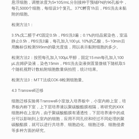
悬浮细胞，调整浓度为5×105/mL分别接种于预铺FN的96孔板中，
每孔5000个细胞，每组设3个复孔。37℃孵育1h后，PBS洗去未黏
附的细胞。
检测方法1：
3.5%戊二醛于4℃固定0.5h，PBS洗3遍；0.1%的结晶紫染色，室温
静止0.5h，PBS洗3遍，每孔加入100 μL 10%的乙酸，5~10min后
用酶标仪检测595nm的吸光度值，用以表示黏附细胞的多少。
检测方法2：按照每孔加入100μL甲醇，固定15 min每孔加入100
μL吉姆萨染液，染色15min，PBS洗去染液倒置显微镜下随机取5
个随机视野计数粘附细胞数量病拍照，统计结果。
检测方法3：MTT法或CCK-8检测细胞量。
4.3 Transwell迁移
细胞迁移实验将Transwell小室放入培养板中，小室内称上室，培
养板内称下室，上下层培养液以聚碳酸酯膜相隔，将研究的XXX
细胞种在上室内，由于聚碳酸酯膜有通透性，下层培养液中的成
分可以影响到上室内的细胞，应用不同孔径和经过不同处理的聚
碳酸酯膜，就可以进行共培养、细胞趋化、细胞迁移、细胞侵袭
等多种方面的研究。