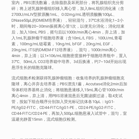
室内，PBS漂洗数遍，去除脂肪及坏死部分，将乳腺组织充分剪
碎；将上述乳腺肿瘤组织移入离心管，加入8mL组织消化液（含
2700U/mLⅣ型胶原酶1mL、0.02mg/mL透明质酸酶100μL、
DNase50μL的DMEM培养液），轻轻混匀，37℃水浴消化1~2小
时，期间每20~30min振摇离心管1次，以便充分消化；消化结束
后，加入10mL PBS，摇匀后以1000r/min离心4min，弃上清，加
入1mL乳腺肿瘤干细胞培养液（含10mL/L FBS，100U/mL青霉
素，100mg/mL链霉素，10ng/mL bFGF，20ng/mL EGF，
20ng/mL ITS的DMEM-F12培养液），混匀，1000r/min离心
4min，弃上清；以1×106/mL细胞密度接种于细胞培养瓶中，置入
37℃、50mL/L CO2培养箱中培养。3d后换液，约7~10d开始出现
悬浮生长的细胞克隆球。
流式细胞术检测获得乳腺肿瘤细胞：收集培养的乳腺肿瘤细胞克
隆球，离心并弃去培养基；PBS漂洗1遍，Accutase消化2min后加
等体积培养基终止消化；将细胞悬液移入15mL离心管1000r/min
离心4min，弃上清，用PBS溶液混悬后无菌滤膜过滤，取4支试
管，按如下组合顺序分别加入荧光标记抗体各10μL：IgG1-
PE/IgG2-FITC，CD44-FITC/IgG1-PE，CD24-PE/IgG2-FITC，
CD44-FITC/CD24-PE，再加入500μL细胞悬液入试管中，混匀，室
温避光静置15min，流式细胞仪检测。