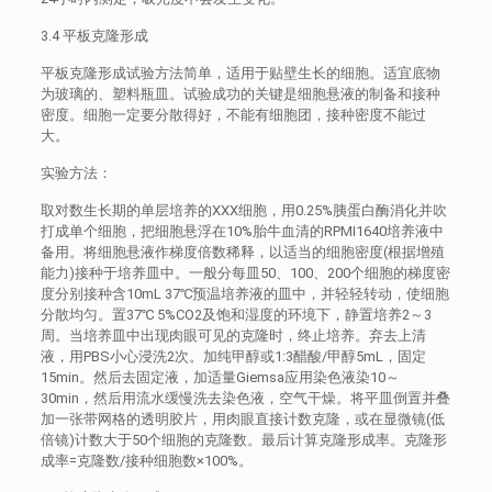
3.4 平板克隆形成
平板克隆形成试验方法简单，适用于贴壁生长的细胞。适宜底物
为玻璃的、塑料瓶皿。试验成功的关键是细胞悬液的制备和接种
密度。细胞一定要分散得好，不能有细胞团，接种密度不能过
大。
实验方法：
取对数生长期的单层培养的XXX细胞，用0.25%胰蛋白酶消化并吹
打成单个细胞，把细胞悬浮在10%胎牛血清的RPMI1640培养液中
备用。将细胞悬液作梯度倍数稀释，以适当的细胞密度(根据增殖
能力)接种于培养皿中。一般分每皿50、100、200个细胞的梯度密
度分别接种含10mL 37℃预温培养液的皿中，并轻轻转动，使细胞
分散均匀。置37℃ 5%CO2及饱和湿度的环境下，静置培养2～3
周。当培养皿中出现肉眼可见的克隆时，终止培养。弃去上清
液，用PBS小心浸洗2次。加纯甲醇或1:3醋酸/甲醇5mL，固定
15min。然后去固定液，加适量Giemsa应用染色液染10～
30min，然后用流水缓慢洗去染色液，空气干燥。将平皿倒置并叠
加一张带网格的透明胶片，用肉眼直接计数克隆，或在显微镜(低
倍镜)计数大于50个细胞的克隆数。最后计算克隆形成率。克隆形
成率=克隆数/接种细胞数×100%。