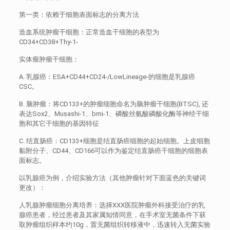
第一类：依赖于细胞表面标志的分离方法
造血系统肿瘤干细胞：正常造血干细胞的表型为
CD34+CD38+Thy-1-
实体瘤肿瘤干细胞：
A. 乳腺癌：ESA+CD44+CD24-/LowLineage-的细胞是乳腺癌
CSC。
B. 脑肿瘤：将CD133+的肿瘤细胞命名为脑肿瘤干细胞(BTSC), 还
表达Sox2、Musashi-1、bmi-1、磷酸丝氨酸磷酸化酶等神经干细
胞和其它干细胞的基因特征
C. 结直肠癌：CD133+细胞是结直肠癌细胞的起始细胞。上皮细胞
黏附分子、CD44、CD166可以作为鉴定结直肠癌干细胞的细胞表
面标志。
以乳腺癌为例，介绍实验方法（其他肿瘤针对下面蓝色的关键词
更改）：
人乳腺肿瘤细胞分离培养：选择XXX医院肿瘤外科接受治疗的乳
腺癌患者，经过患者及其家属知情同意，在手术室无菌条件下获
取肿瘤组织样本约10g，置无菌组织转移液中，迅速转入无菌实验