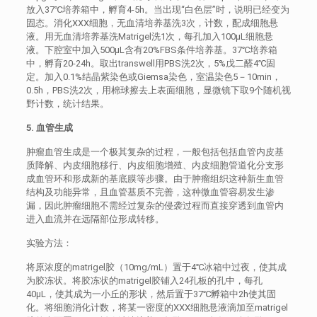
放入37℃培养箱中，孵育4-5h。当出现“白色层”时，说明已经变为
固态。消化XXX细胞，无血清培养基洗3次，计数，配成细胞悬
液。用无血清培养基洗Matrigel洗1次，每孔加入100μL细胞悬
液。下腔室中加入500μL含有20%FBS条件培养基。37℃培养箱
中，孵育20-24h。取出transwell用PBS洗2次，5%戊二醛4℃固
定。加入0.1%结晶紫染色或Giemsa染色，室温染色5－10min，
0.5h，PBS洗2次，用棉球擦去上表面细胞，显微镜下取9个随机视
野计数，统计结果。
5. 血管生成
肿瘤血管生成是一个极其复杂的过程，一般包括包括血管内皮基
质降解、内皮细胞移行、内皮细胞增殖、内皮细胞管道化分支形
成血管环和形成新的基底膜等步骤。由于肿瘤组织这种新生血管
结构及功能异常，且血管基质不完善，这种微血管容易发生渗
漏，因此肿瘤细胞不需经过复杂的侵袭过程而直接穿透到血管内
进入血流并在远隔部位形成转移。
实验方法：
将原浓度的matrigel胶（10mg/mL）置于4℃冰箱中过夜，使其成
为胶冻状。将胶冻状的matrigel胶铺入24孔板的孔中，每孔
40μL，使其成为一小丘的形状，然后置于37℃孵箱中2h使其固
化。将细胞消化计数，将某一密度的XXX细胞悬液滴加至matrigel