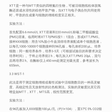
XTT是一种与MTT类似的四唑氮衍生物，可被活细胞线粒体脱氢
酶还原成水溶性的棕色甲肷产物，当XTT与电子偶合剂共同使用
时，甲肷的生成量与细胞的增殖程度呈正相关。
实验方法：
首先配置6.6 mmol/L XTT溶液和220 mmol/L吩嗪二甲酯硫酸盐
(PMS)溶液。临用时将XTT与PMS按1：1混合，形成XTT/PMS。
接种XXX细胞：用含10%胎小牛血清得培养液配成单个细胞悬液，
以每孔1000-10000个细胞接种到96孔板，每孔体积200 μL。培养
细胞：同一般培养条件，培养3-5天（可根据试验目的和要求决定
培养时间）。于终止培养前2 h，每孔加入XTT/PMS 20μL，混匀
后再培养2 h。在酶标仪上450 nm处测定光吸光度，参考波长为
655nm。
3.3 WST-1
此法是用于测定细胞增殖或毒性试验中活细胞数目的一种高灵敏
度、高稳定性且无放射性的比色检测法。实验的灵敏度比其它四
唑盐如MTT，XTT，MTS高，线性范围更宽。
实验方法：
在96孔板加入XXX细胞100 μL/孔（约1×104），置37℃ 5% CO2细