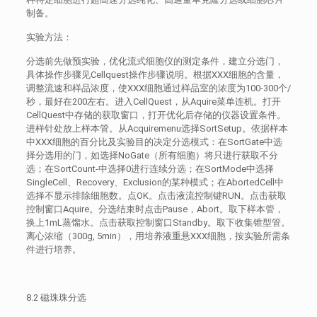
制备。
实验方法：
分选前先做预实验，优化流式细胞仪的测定条件，建立分选门，
具体操作步骤见Cellquest操作步骤说明。根据XXX细胞的含量，
调整流速和样品浓度，使XXX细胞通过样品室的浓度为100-300个/
秒，最好在200左右。进入CellQuest，从Aquire菜单连机。打开
CellQuest中存储的获取窗口，打开优化后存储的仪器设置条件。
进样针处放上样本管。从Acquiremenu选择SortSetup。依据样本
中XXX细胞的百分比及实验目的决定分选模式：在SortGate中选
择分选用的门，如选择NoGate（所有细胞）将只进行获取不分
选；在SortCount-中选择0进行连续分选；在SortMode中选择
SingleCell、Recovery、Exclusion的某种模式；在AbortedCell中
选择不显示排除细胞数。点OK。点击液流控制键RUN。点击获取
控制窗口Aquire。分选结束时点击Pause，Abort。取下样本管，
换上1mL蒸馏水。点击获取控制窗口Standby。取下收集锥型管。
离心浓缩（300g, 5min），用培养液重悬XXX细胞，按实验所需条
件进行培养。
8.2 磁珠珠分选