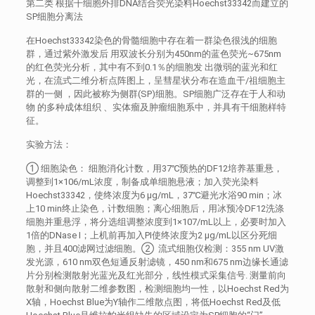
第二类 根据干细胞外排DNA结合荧光染料Hoechst33342而建立的
SP细胞分离法
在Hoechst33342染色的骨髓细胞中存在着一群染色很浅的细胞
群，通过紫外激发后 用双波长分别为450nm的蓝色荧光~675nm
的红色荧光分析，其中有不到0.1％的细胞发 出微弱的蓝光和红
光，在流式二维分析点阵图上，呈彗星状分布在造血干/祖细胞主
群的一侧 ，因此被称为侧群(SP)细胞。SP细胞广泛存在于人和动
物 的多种成体组织 、实体瘤及肿瘤细胞系中，并具有干细胞样特
征。
实验方法：
① 细胞染色： 细胞消化计数，用37℃预热的DF12培养基重悬，
调整到1×106/mL浓度，制备成单细胞悬液；加入荧光染料
Hoechst33342，使终浓度为6 μg/mL，37℃避光水浴90 min；冰
上10 min终止染色，计数细胞；离心细胞后，用冰预冷DF12洗涤
细胞并重悬浮，将分选组调整浓度到1×107/mL以上，必要时加入
1倍的DNase I；上机前再加入PI使终浓度为2 μg/mL以区分死细
胞，并且400滤网过滤细胞。② 流式细胞仪检测：355 nm UV激
发光源，610 nm双色短通反射滤镜，450 nm和675 nm边缘长通滤
片分别检测散射光蓝光及红光部分，线性模式采集信号. 测量前向
散射和侧向散射二维参数图，检测细胞均一性，以Hoechst Red为
X轴，Hoechst Blue为Y轴作二维散点图，将低Hoechst Red及低