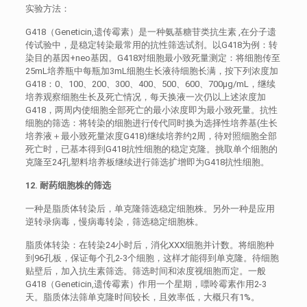
实验方法：
G418（Geneticin,遗传霉素）是一种氨基糖苷类抗生素 ,在分子遗
传试验中，是稳定转染最常用的抗性筛选试剂。以G418为例：转
染目的基因+neo基因。G418对细胞最小致死量测定：将细胞传至
25mL培养瓶中每瓶加3mL细胞生长液待细胞长满，按下列浓度加
G418：0、100、200、300、400、500、600、700μg/mL，继续
培养观察细胞生长及死亡情况，每天换液一次仍以上述浓度加
G418，两周内使细胞全部死亡的最小浓度即为最小致死量。抗性
细胞的筛选：将转染的细胞进行传代同时换为选择性培养基(生长
培养液＋最小致死量浓度G418)继续培养约2周，待对照细胞全部
死亡时，已基本得到G418抗性细胞的稳定克隆。挑取单个细胞的
克隆至24孔塑料培养板继续进行筛选扩增即为G418抗性细胞。
12. 耐药细胞株的筛选
一种是脂质体转染后，单克隆筛选稳定细胞株。另外一种是应用
逆转录病毒，慢病毒转染，筛选稳定细胞株。
脂质体转染：在转染24小时后，消化XXX细胞并计数。将细胞种
到96孔板，保证每个孔2-3个细胞，这样才能得到单克隆。待细胞
贴壁后，加入抗生素筛选。筛选时间和浓度视细胞而定。一般
G418（Geneticin,遗传霉素）作用一个星期，嘌呤霉素作用2-3
天。脂质体法筛单克隆时间较长，且效率低，大概只有1%。