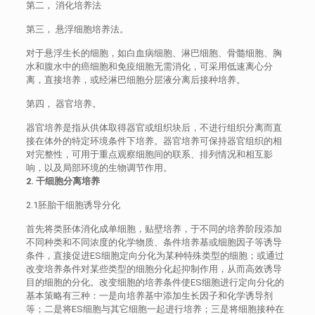
第二， 消化培养法
第三， 悬浮细胞培养法。
对于悬浮生长的细胞，如白血病细胞、淋巴细胞、骨髓细胞、胸
水和腹水中的癌细胞和免疫细胞无需消化，可采用低速离心分
离，直接培养，或经淋巴细胞分层液分离后接种培养。
第四， 器官培养。
器官培养是指从供体取得器官或组织块后，不进行组织分离而直
接在体外的特定环境条件下培养。器官培养可保持器官组织的相
对完整性，可用于重点观察细胞间的联系、排列情况和相互影
响，以及局部环境的生物调节作用。
2. 干细胞分离培养
2.1胚胎干细胞诱导分化
首先将类胚体消化成单细胞，贴壁培养，于不同的培养阶段添加
不同种类和不同浓度的化学物质、条件培养基或细胞因子等诱导
条件，直接促进ES细胞定向分化为某种特殊类型的细胞；或通过
改变培养条件对某些类型的细胞分化起抑制作用，从而高效诱导
目的细胞的分化。改变细胞的培养条件使ES细胞进行定向分化的
基本策略有三种：一是向培养基中添加生长因子和化学诱导剂
等；二是将ES细胞与其它细胞一起进行培养；三是将细胞接种在