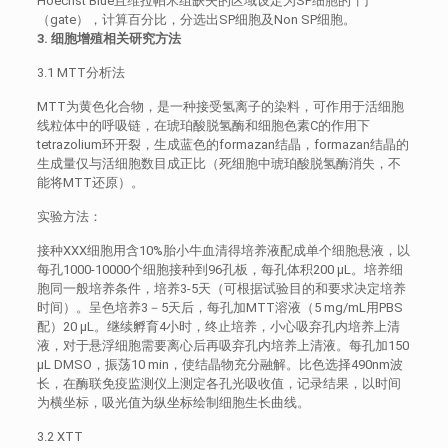
Hoechst Blue且维拉帕米组缺失的区域设定为SP细胞的“门”
（gate），计算百分比，分选出SP细胞及Non SP细胞。
3. 细胞增殖相关研究方法
3.1 MTT分析法
MTT为黄色化合物，是一种接受氢离子的染料，可作用于活细胞
线粒体中的呼吸链，在琥珀酸脱氢酶和细胞色素C的作用下
tetrazolium环开裂，生成蓝色的formazan结晶，formazan结晶的
生成量仅与活细胞数目成正比（死细胞中琥珀酸脱氢酶消失，不
能将MTT还原）。
实验方法：
接种XXX细胞用含10%胎小牛血清得培养液配成单个细胞悬液，以
每孔1000-10000个细胞接种到96孔板，每孔体积200 μL。培养细
胞同一般培养条件，培养3-5天（可根据试验目的和要求决定培养
时间）。呈色培养3－5天后，每孔加MTT溶液（5 mg/mL用PBS
配）20 μL。继续孵育4小时，终止培养，小心吸弃孔内培养上清
液，对于悬浮细胞需要离心后再吸弃孔内培养上清液。每孔加150
μL DMSO，振荡10 min，使结晶物充分融解。比色选择490nm波
长，在酶联免疫监测仪上测定各孔光吸收值，记录结果，以时间
为横坐标，吸光值为纵坐标绘制细胞生长曲线。
3.2 XTT