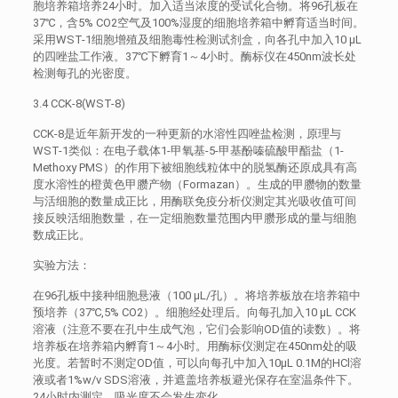
胞培养箱培养24小时。加入适当浓度的受试化合物。将96孔板在
37℃，含5% CO2空气及100%湿度的细胞培养箱中孵育适当时间。
采用WST-1细胞增殖及细胞毒性检测试剂盒，向各孔中加入10 μL
的四唑盐工作液。37℃下孵育1～4小时。酶标仪在450nm波长处
检测每孔的光密度。
3.4 CCK-8(WST-8)
CCK-8是近年新开发的一种更新的水溶性四唑盐检测，原理与
WST-1类似：在电子载体1-甲氧基-5-甲基酚嗪硫酸甲酯盐（1-
Methoxy PMS）的作用下被细胞线粒体中的脱氢酶还原成具有高
度水溶性的橙黄色甲臜产物（Formazan）。生成的甲臜物的数量
与活细胞的数量成正比，用酶联免疫分析仪测定其光吸收值可间
接反映活细胞数量，在一定细胞数量范围内甲臜形成的量与细胞
数成正比。
实验方法：
在96孔板中接种细胞悬液（100 μL/孔）。将培养板放在培养箱中
预培养（37℃,5% CO2）。细胞经处理后。向每孔加入10 μL CCK
溶液（注意不要在孔中生成气泡，它们会影响OD值的读数）。将
培养板在培养箱内孵育1～4小时。用酶标仪测定在450nm处的吸
光度。若暂时不测定OD值，可以向每孔中加入10μL 0.1M的HCl溶
液或者1%w/v SDS溶液，并遮盖培养板避光保存在室温条件下。
24小时内测定，吸光度不会发生变化。