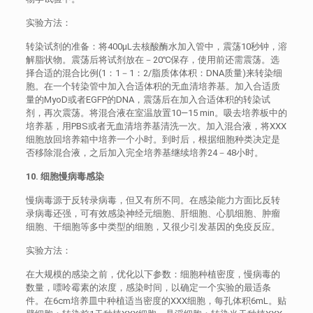
实验方法：
转染试剂的准备：将400μL去核酸酶水加入管中，震荡10秒钟，溶
解脂状物。震荡后将试剂放在－20℃保存，使用前还需震荡。选
择合适的混合比例(1：1－1：2/脂质体体积：DNA质量)来转染细
胞。在一个转染管中加入合适体积的无血清培养基。加入合适质
量的MyoD或者EGFP的DNA，震荡后在加入合适体积的转染试
剂，再次震荡。将混合液在室温放置10―15 min。吸去培养板中的
培养基，用PBS或者无血清培养基清洗一次。加入混合液，将XXX
细胞放回培养箱中培养一个小时。到时后，根据细胞种类决定是
否移除混合液，之后加入完全培养基继续培养24－48小时。
10. 细胞慢病毒感染
慢病毒源于反转录病毒，但又有所不同。在感染能力方面比反转
录病毒还强，可有效感染神经元细胞、肝细胞、心肌细胞、肿瘤
细胞、干细胞等多中类型的细胞，又很少引发基因的免疫反应。
实验方法：
在大规模的感染之前，优化以下参数：细胞种植密度，慢病毒的
数量，嘌呤霉素的浓度，感染时间，以确定一个实验的最适条
件。在6cm培养皿中种植适当密度的XXX细胞，每孔体积6mL。贴