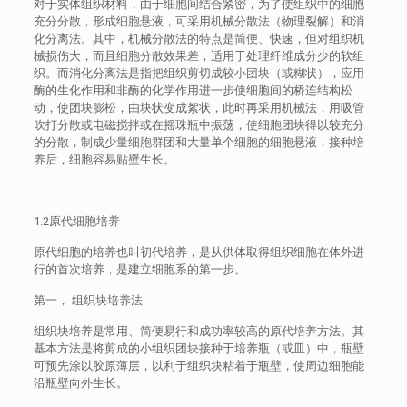
对于实体组织材料，由于细胞间结合紧密，为了使组织中的细胞
充分分散，形成细胞悬液，可采用机械分散法（物理裂解）和消
化分离法。其中，机械分散法的特点是简便、快速，但对组织机
械损伤大，而且细胞分散效果差，适用于处理纤维成分少的软组
织。而消化分离法是指把组织剪切成较小团块（或糊状），应用
酶的生化作用和非酶的化学作用进一步使细胞间的桥连结构松
动，使团块膨松，由块状变成絮状，此时再采用机械法，用吸管
吹打分散或电磁搅拌或在摇珠瓶中振荡，使细胞团块得以较充分
的分散，制成少量细胞群团和大量单个细胞的细胞悬液，接种培
养后，细胞容易贴壁生长。
1.2原代细胞培养
原代细胞的培养也叫初代培养，是从供体取得组织细胞在体外进
行的首次培养，是建立细胞系的第一步。
第一， 组织块培养法
组织块培养是常用、简便易行和成功率较高的原代培养方法。其
基本方法是将剪成的小组织团块接种于培养瓶（或皿）中，瓶壁
可预先涂以胶原薄层，以利于组织块粘着于瓶壁，使周边细胞能
沿瓶壁向外生长。