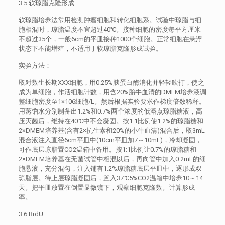
3.5 软琼脂克隆形成
软琼脂培养法常用检测肿瘤细胞和转化细胞系。试验中琼脂与细
胞相混时，琼脂温度不宜超过40℃。接种细胞的密度每平方厘米
不超过35个，一般6cm的平皿接种1000个细胞。正常细胞在悬浮
状态下不能增殖，不适用于软琼脂克隆形成试验。
实验方法：
取对数生长期XXX细胞，用0.25%胰蛋白酶消化并轻轻吹打，使之
成为单细胞，作活细胞计数，用含20%胎牛血清的DMEM培养液调
整细胞密度至1×106细胞/L。然后根据实验要求作梯度倍数稀释。
用蒸馏水分别制备出1.2%和0.7%两个浓度的低溶点琼脂糖液，高
压灭菌后，维持在40℃中不会凝固。按1:1比例使1.2%的琼脂糖和
2×DMEM培养基(含有2×抗生素和20%的小牛血清)混合后，取3mL
混合液注入直径6cm平皿中(10cm平皿加7～10mL)，冷却凝固，
可作底层琼脂置CO2温箱中备用。按1:1比例让0.7%的琼脂糖和
2×DMEM培养基在无菌试管中相混以后，再向管中加入0.2mL的细
胞悬液，充分混匀，注入铺有1.2%琼脂糖底层平皿中，逐形成双
琼脂层。待上层琼脂凝固后，置入37℃5%CO2温箱中培养10～14
天。把平皿放置在倒置显微镜下，观察细胞克隆数。计算形成
率。
3.6 BrdU