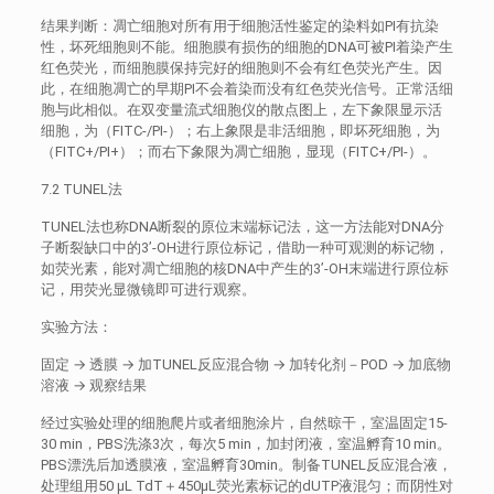
结果判断：凋亡细胞对所有用于细胞活性鉴定的染料如PI有抗染
性，坏死细胞则不能。细胞膜有损伤的细胞的DNA可被PI着染产生
红色荧光，而细胞膜保持完好的细胞则不会有红色荧光产生。因
此，在细胞凋亡的早期PI不会着染而没有红色荧光信号。正常活细
胞与此相似。在双变量流式细胞仪的散点图上，左下象限显示活
细胞，为（FITC-/PI-）；右上象限是非活细胞，即坏死细胞，为
（FITC+/PI+）；而右下象限为凋亡细胞，显现（FITC+/PI-）。
7.2 TUNEL法
TUNEL法也称DNA断裂的原位末端标记法，这一方法能对DNA分
子断裂缺口中的3’-OH进行原位标记，借助一种可观测的标记物，
如荧光素，能对凋亡细胞的核DNA中产生的3’-OH末端进行原位标
记，用荧光显微镜即可进行观察。
实验方法：
固定 → 透膜 → 加TUNEL反应混合物 → 加转化剂－POD → 加底物
溶液 → 观察结果
经过实验处理的细胞爬片或者细胞涂片，自然晾干，室温固定15-
30 min，PBS洗涤3次，每次5 min，加封闭液，室温孵育10 min。
PBS漂洗后加透膜液，室温孵育30min。制备TUNEL反应混合液，
处理组用50 μL TdT＋450μL荧光素标记的dUTP液混匀；而阴性对