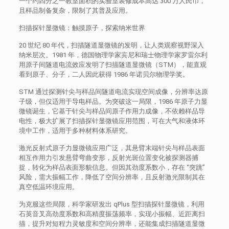
一个约四分之一教室面积的实验室装修成本高达 300 万人民币，
且样品制备复杂，限制了其普及应用。
扫描探针显微镜：触摸原子，探索纳米世界
20 世纪 80 年代，扫描隧道显微镜的发明，让人类观察视野深入
纳米层次。1981 年，德国物理学家宾尼和瑞士物理学家罗雷尔利
用原子间隧道电流效应发明了扫描隧道显微镜（STM），能直观
看到原子、分子，二人因此获得 1986 年诺贝尔物理学奖。
STM 通过探测针尖与样品间隧道电流实现空间成像，分辨率达原
子级，但仅适用于导电样品。为突破这一局限，1986 年原子力显
微镜诞生，它基于针尖与样品间原子作用力成像，不依赖样品导
电性，极大扩展了扫描探针显微镜应用范围，可在大气和液体环
境中工作，适用于多种材料体系研究。
激光反射式原子力显微镜应用广泛，其悬臂末端针尖与样品表面
相互作用力引发悬臂弯曲变形，反射光斑位置变化被探测器捕
捉，转化为样品表面形貌信息。但因其劲度系数小，存在 “突跳”
风险，需大振幅工作，降低了空间分辨率，且反射激光限制其在
真空低温环境应用。
为克服这些局限，科学家研发出 qPlus 型扫描探针显微镜，利用
石英音叉高劲度系数和高精度振荡频率，实现小振幅、近距离扫
描，提升对短程力灵敏度和空间分辨率，还能集成扫描隧道显微