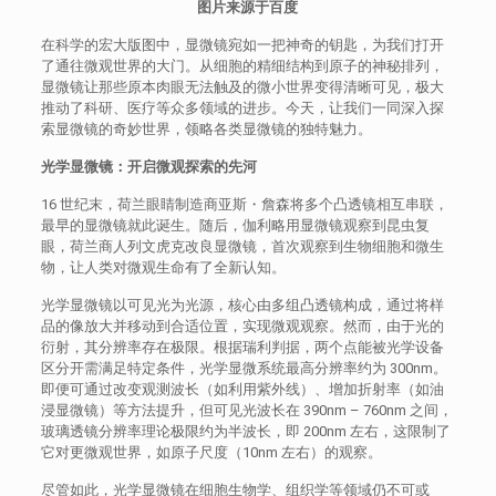
图片来源于百度
在科学的宏大版图中，显微镜宛如一把神奇的钥匙，为我们打开
了通往微观世界的大门。从细胞的精细结构到原子的神秘排列，
显微镜让那些原本肉眼无法触及的微小世界变得清晰可见，极大
推动了科研、医疗等众多领域的进步。今天，让我们一同深入探
索显微镜的奇妙世界，领略各类显微镜的独特魅力。
光学显微镜：开启微观探索的先河
16 世纪末，荷兰眼睛制造商亚斯・詹森将多个凸透镜相互串联，
最早的显微镜就此诞生。随后，伽利略用显微镜观察到昆虫复
眼，荷兰商人列文虎克改良显微镜，首次观察到生物细胞和微生
物，让人类对微观生命有了全新认知。
光学显微镜以可见光为光源，核心由多组凸透镜构成，通过将样
品的像放大并移动到合适位置，实现微观观察。然而，由于光的
衍射，其分辨率存在极限。根据瑞利判据，两个点能被光学设备
区分开需满足特定条件，光学显微系统最高分辨率约为 300nm。
即便可通过改变观测波长（如利用紫外线）、增加折射率（如油
浸显微镜）等方法提升，但可见光波长在 390nm – 760nm 之间，
玻璃透镜分辨率理论极限约为半波长，即 200nm 左右，这限制了
它对更微观世界，如原子尺度（10nm 左右）的观察。
尽管如此，光学显微镜在细胞生物学、组织学等领域仍不可或