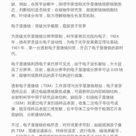
缺。例如，在医学诊断中，病理学家借助光学显微镜观察细胞形
态，判断组织是否病变；在植物学研究里，能观察植物细胞结
构、叶绿体分布等，助力理解植物生长发育机制。
电子显微镜：突破光学极限，窥探原子世界
为突破光学显微镜分辨率限制，科学家将目光投向电子。1924
年，德布罗意提出电子波动性，为电子光学发展奠定理论基础。
1931 年，第一台透射电子显微镜问世，开启了电子显微镜的新时
代。
电子显微镜利用电子束代替可见光，由于电子波长极短，大大提
高了分辨率。目前，最高分辨率的电子显微镜分辨率可达 0.05 纳
米，能够对观察样品的原子结构进行成像。
透射电子显微镜（TEM）工作原理与光学显微镜相似，电子束穿
透样品后，通过电磁透镜聚焦成像，可观察样品内部精细结构，
在材料科学中用于研究晶体结构、缺陷等；扫描电子显微镜
（SEM）则通过电子束扫描样品表面，收集二次电子等信号成
像，能呈现样品表面三维形貌，在半导体工业中用于检测芯片表
面缺陷、分析微纳结构。
不过，电子显微镜价格昂贵，对环境要求苛刻，如能观测原子像
的 TEM，需建设减振台、特殊恒温室，进行电场、磁场屏蔽等，