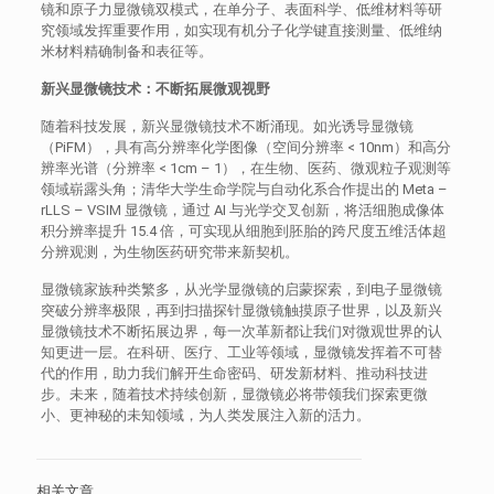
镜和原子力显微镜双模式，在单分子、表面科学、低维材料等研
究领域发挥重要作用，如实现有机分子化学键直接测量、低维纳
米材料精确制备和表征等。
新兴显微镜技术：不断拓展微观视野
随着科技发展，新兴显微镜技术不断涌现。如光诱导显微镜
（PiFM），具有高分辨率化学图像（空间分辨率 < 10nm）和高分
辨率光谱（分辨率 < 1cm – 1），在生物、医药、微观粒子观测等
领域崭露头角；清华大学生命学院与自动化系合作提出的 Meta –
rLLS – VSIM 显微镜，通过 AI 与光学交叉创新，将活细胞成像体
积分辨率提升 15.4 倍，可实现从细胞到胚胎的跨尺度五维活体超
分辨观测，为生物医药研究带来新契机。
显微镜家族种类繁多，从光学显微镜的启蒙探索，到电子显微镜
突破分辨率极限，再到扫描探针显微镜触摸原子世界，以及新兴
显微镜技术不断拓展边界，每一次革新都让我们对微观世界的认
知更进一层。在科研、医疗、工业等领域，显微镜发挥着不可替
代的作用，助力我们解开生命密码、研发新材料、推动科技进
步。未来，随着技术持续创新，显微镜必将带领我们探索更微
小、更神秘的未知领域，为人类发展注入新的活力。
相关文章