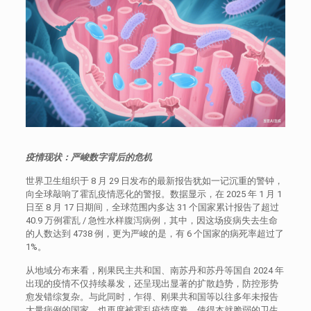
疫情现状：严峻数字背后的危机​
世界卫生组织于 8 月 29 日发布的最新报告犹如一记沉重的警钟，
向全球敲响了霍乱疫情恶化的警报。数据显示，在 2025 年 1 月 1
日至 8 月 17 日期间，全球范围内多达 31 个国家累计报告了超过
40.9 万例霍乱 / 急性水样腹泻病例，其中，因这场疫病失去生命
的人数达到 4738 例，更为严峻的是，有 6 个国家的病死率超过了
1%。​
从地域分布来看，刚果民主共和国、南苏丹和苏丹等国自 2024 年
出现的疫情不仅持续暴发，还呈现出显著的扩散趋势，防控形势
愈发错综复杂。与此同时，乍得、刚果共和国等以往多年未报告
大量病例的国家，也再度被霍乱疫情席卷，使得本就脆弱的卫生