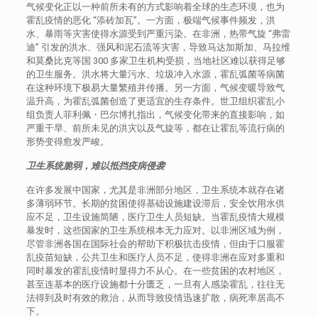
气候变化正以一种前所未有的方式影响着全球的生态环境，也为
霍乱疫情的恶化 “添砖加瓦”。一方面，极端气候事件频发，洪
水、暴雨等灾害使得水源受到严重污染。在非洲，热带气旋 “弗雷
迪” 引发的洪水、强风和泥石流等灾害，导致马达加斯加、马拉维
和莫桑比克等国 300 多家卫生机构受损，当地社区难以获得足够
的卫生服务。洪水将大量污水、垃圾冲入水源，霍乱弧菌等病菌
在这种环境下极易大量繁殖并传播。另一方面，气候变暖导致气
温升高，为霍乱弧菌创造了更适宜的生存条件。世卫组织霍乱小
组负责人菲利佩・巴尔博扎指出，气候变化带来的直接影响，如
严重干旱、前所未见的洪灾以及气旋等，都在让霍乱等流行病的
形势变得愈发严峻。​
卫生系统脆弱，难以抵挡疫病侵袭​
在许多发展中国家，尤其是非洲部分地区，卫生系统本就存在诸
多薄弱环节。长期的贫困使得基础设施建设滞后，安全饮用水供
应不足，卫生设施简陋，医疗卫生人员短缺。当霍乱疫情大规模
暴发时，这些国家的卫生系统根本无力应对。以非洲区域为例，
尽管非洲各国在国际社会的帮助下积极抗击疫情，但由于口服霍
乱疫苗短缺，公共卫生和医疗人员不足，使得非洲在应对多重和
同时暴发的霍乱疫情时显得力不从心。在一些贫困的农村地区，
甚至连基本的医疗设施都十分匮乏，一旦有人感染霍乱，往往无
法得到及时有效的救治，从而导致疫情迅速扩散，病死率居高不
下。​