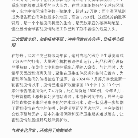
系统面临着难以承受的巨大压力。在世卫组织划分的全球各区域
中，东地中海区域病例数一骑绝尘，超过 23 万例；而非洲区域则
成为报告死亡病例数最多的地区，高达 3763 例。这些冰冷的数字
背后，是一个个被疫病折磨的生命，是无数家庭的破碎与绝望，
也凸显出全球霍乱疫情防控工作已到了刻不容缓的危急关头。​
三大因素交织，加剧疫情蔓延
；
冲突导致社会失序，防疫举步维
艰​
在苏丹，武装冲突已持续两年多，这对当地的医疗卫生系统造成
了毁灭性的打击。大量医疗机构被迫停止运行，药品和医疗设备
严重短缺，传染病监测和防控系统几乎陷入瘫痪。与此同时，大
量平民因战乱流离失所，聚集在卫生条件恶劣的临时安置点，为
霍乱等传染病的传播创造了温床。自 2024 年 7 月苏丹暴发最新一
轮霍乱疫情以来，疫情已迅速扩散至该国 18 个州中的 13 个州，
累计报告感染病例约 7.4 万例，死亡病例超 1800 例。今年 5 月，
苏丹首都喀土穆州多处发电站遭袭，水电长时间中断，居民无奈
只能直接饮用未经消毒净化的井水或河水，这一状况进一步加剧
了霍乱疫情在当地的传播，并逐渐蔓延至周边地区。冲突使得社
会秩序荡然无存，基本的生活保障和医疗卫生服务难以落实，让
霍乱疫情如脱缰野马般肆意扩散。​
气候变化异常，环境利于病菌滋生​