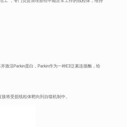
清洁工”，专门负责清理那些不能正常工作的线粒体，维持
Parkin蛋白，Parkin作为一种E3泛素连接酶，给
用，直接将受损线粒体靶向到自噬机制中。