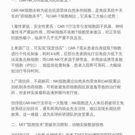
一、CAR-NK为何能成为抗癌新宠？
CAR-NK细胞全称为嵌合抗原受体自然杀伤细胞，是免疫系统中天
生的“癌细胞杀手”。与CAR-T细胞相比，它具备三大核心优势：
1.毒性更低，安全性更高：CAR-T疗法常引发细胞因子风暴、神经
毒性等严重副作用，而NK细胞不依赖T细胞受体激活，对正常组
织损伤极小，临床中几乎无严重不良反应。
2.来源广泛，可实现“现货供应”：CAR-T需从患者自身提取T细胞
进行个性化制备，耗时4-6周，且部分患者因化疗后免疫力低下无
法采集合格细胞；而CAR-NK可来源于脐带血、外周血或诱导多能
干细胞（iPSC），能提前批量制备，患者入院即可用药，大幅缩
短治疗等待时间。
3.广谱抗癌，不易耐药：NK细胞通过自然杀伤受体和CAR双重识
别机制杀伤癌细胞，可有效避免癌细胞因抗原逃逸导致的治疗耐
药，对多种实体瘤和血液肿瘤均有疗效。
但传统CAR-NK疗法存在一大瓶颈：NK细胞进入人体后易被宿主免
疫系统识别排斥，通常两周内就会失去活性，难以实现长期抗癌
效果。这一难题，成为全球科研团队的攻坚重点。
二、MIT“隐形技术”突破存活限制，动物实验数据惊艳
2025年3月，《自然·生物技术》发表了MIT与哈佛医学院联合团队