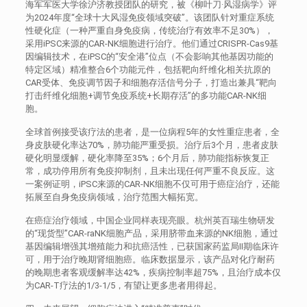
海军军医大学徐沪济教授团队的研究，被《柳叶刀·风湿病学》评
为2024年度“全球十大风湿免疫领域突破”。该团队针对重症系统
性硬化症（一种严重自身免疫病，传统治疗有效率不足30%），
采用iPSC来源的CAR-NK细胞进行治疗。他们通过CRISPR-Cas9基
因编辑技术，在iPSC的“安全港”位点（不会影响其他基因功能的
特定区域）精准整合6个功能元件，包括靶向纤维化相关抗原的
CAR受体、免疫调节因子和细胞存活信号分子，打造出兼具“靶向
打击纤维化细胞+调节免疫系统+长期存活”的多功能CAR-NK细
胞。
全球首例接受该疗法的患者，是一位病程5年的女性重症患者，全
身皮肤硬化率达70%，肺功能严重受损。治疗后3个月，患者皮肤
硬化明显缓解，硬化率降至35%；6个月后，肺功能指标恢复正
常，成功停用所有免疫抑制剂，且未出现任何严重不良反应。这
一案例证明，iPSC来源的CAR-NK细胞不仅可用于癌症治疗，还能
拓展至自身免疫病领域，治疗范围大幅拓宽。
在癌症治疗领域，中国企业同样表现亮眼。杭州英百瑞生物研发
的“现货型”CAR-raNK细胞产品，采用脐带血来源的NK细胞，通过
基因编辑增强其增殖能力和抗癌活性，已获国家药监局II期临床许
可，用于治疗晚期肾细胞癌。临床数据显示，该产品对化疗耐药
的晚期患者客观缓解率达42%，疾病控制率超75%，且治疗成本仅
为CAR-T疗法的1/3-1/5，有望让更多患者用得起。