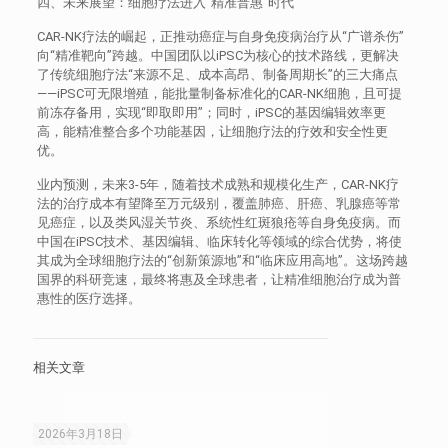
四、未来展望：细胞疗法进入“精准普惠”时代
CAR-NK疗法的崛起，正推动癌症与自身免疫病治疗从“广谱杀伤”
向“精准靶向”跨越。中国团队以iPSC为核心的技术路线，更解决
了传统细胞疗法“来源不足、成本高昂、制备周期长”的三大痛点
——iPSC可无限增殖，能批量制备标准化的CAR-NK细胞，且可提
前冻存备用，实现“即取即用”；同时，iPSC的基因编辑效率更
高，能精准整合多个功能基因，让细胞疗法的疗效和安全性更
优。
业内预测，未来3-5年，随着技术成熟和规模化生产，CAR-NK疗
法的治疗成本有望降至万元级别，覆盖肺癌、肝癌、乳腺癌等常
见癌症，以及类风湿关节炎、系统性红斑狼疮等自身免疫病。而
中国在iPSC技术、基因编辑、临床转化等领域的综合优势，将使
其成为全球细胞疗法的“创新策源地”和“临床应用高地”。这场跨越
国界的科研竞速，最终将惠及全球患者，让精准细胞治疗成为普
惠性的医疗选择。
相关文章
2026年3月18日