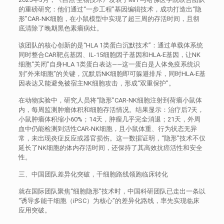
的重磅研究：他们通过“一步工程”基因编辑技术，成功打造出“隐
形”CAR-NK细胞，在小鼠模型中实现了超三周的存活时间，且彻
底清除了晚期黑色素瘤病灶。
该团队的核心创新的是“HLA 1类蛋白沉默技术”：通过单载体系统
同时整合CAR靶点基因、IL-15细胞因子基因和HLA-E基因，让NK
细胞“关闭”自身HLA 1类蛋白表达——这一蛋白是人体免疫系统识
别“外来细胞”的关键，沉默后NK细胞即可躲避排斥，同时HLA-E基
因表达又能避免被宿主NK细胞攻击，形成“双重保护”。
在动物实验中，研究人员将“隐形”CAR-NK细胞注射到荷瘤小鼠体
内，每周监测肿瘤体积和细胞存活情况。结果显示：治疗后7天，
小鼠肿瘤体积缩小60%；14天，肿瘤几乎完全消退；21天，外周
血中仍能检测到活性CAR-NK细胞，且小鼠体重、行为状态无异
常，未出现炎症反应或器官损伤。这一数据证明，“隐形”技术不仅
延长了NK细胞的体内存活时间，还保持了其高效抗癌活性和安全
性。
三、中国团队差异化突破，干细胞路线领跑临床转化
就在国际团队聚焦“细胞隐形”技术时，中国科研团队已走出一条以
“诱导多能干细胞（iPSC）为核心”的差异化路线，率先实现临床
应用突破。