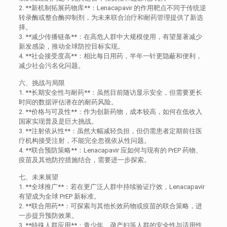
2. **新机制拓展药物库**：Lenacapavir 的作用靶点不同于传统逆
转录酶或整合酶抑制剂，为未来联合治疗和耐药管理提供了新选
择。
3. **减少传播链条**：在高危人群中大规模使用，有望显著减少
新发感染，推动全球防控目标实现。
4. **社会接受度高**：相比每日用药，半年一针更隐蔽和便利，
减少社会污名化问题。
六、挑战与局限
1. **长期安全性与耐药**：虽然目前随访显示安全，但需要更长
时间的数据评估潜在的耐药风险。
2. **价格与可及性**：作为创新药物，成本较高，如何在低收入
国家实现普及是巨大挑战。
3. **注射依从性**：虽然大幅减轻负担，但仍需患者定期前往医
疗机构接受注射，不能完全忽视依从性问题。
4. **联合预防策略**：Lenacapavir 应如何与现有的 PrEP 药物、
疫苗及其他防控措施结合，需要进一步探索。
七、未来展望
1. **全球推广**：若在更广泛人群中持续验证疗效，Lenacapavir
有望成为全球 PrEP 新标准。
2. **联合用药**：可探索与其他长效药物或疫苗的联合策略，进
一步提升预防效果。
3. **特殊人群应用**：青少年、孕产妇等人群的安全性与适用性