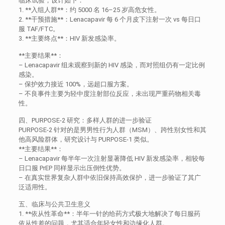
临床试验，设计如下：
1. **入组人群**：约 5000 名 16–25 岁高危女性。
2. **干预措施**：Lenacapavir 每 6 个月皮下注射一次 vs 每日口
服 TAF/FTC。
3. **主要终点**：HIV 新发感染率。
**主要结果**：
– Lenacapavir 组未观察到新的 HIV 感染，而对照组仍有一定比例
感染。
– 保护效力接近 100%，远超口服方案。
– 不良事件主要为轻中度注射部位反应，未出现严重药物相关毒
性。
四、PURPOSE-2 研究：多样人群的进一步验证
PURPOSE-2 针对的是男男性行为人群（MSM）、跨性别女性和其
他高风险群体，研究设计与 PURPOSE-1 类似。
**主要结果**：
– Lenacapavir 每半年一次注射显著降低 HIV 新发感染率，相较每
日口服 PrEP 同样显示出压倒性优势。
– 在真实世界复杂人群中依旧保持高效保护，进一步验证了其广
泛适用性。
五、临床与公共卫生意义
1. **依从性革命**：半年一针的给药方式极大地解决了每日服药
依从性差的问题，尤其适合年轻女性和边缘化人群。