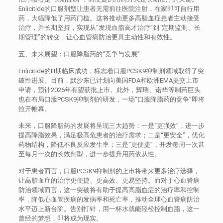
Enlicitide的口服剂型让患者无需前往医院注射，在家即可自行用
药，大幅降低了用药门槛。这将推动更多高脂血症患者主动接受
治疗，并长期坚持，实现从“发现血脂高才治疗”到“定期监测、长
期管理”的转变，让心血管病防治更具主动性和有效性。
五、未来展望：口服降脂药的“竞争与发展”
Enlicitide的III期临床成功，标志着口服PCSK9抑制剂领域取得了突
破性进展。目前，默沙东已计划向美国FDA和欧洲EMA提交上市
申请，预计2026年有望获批上市。此外，辉瑞、诺华等制药巨头
也在布局口服PCSK9抑制剂的研发，一场“口服降脂药的竞争”即将
拉开帷幕。
未来，口服降脂药的发展将呈现三大趋势：一是“更强效”，进一步
提高降脂效果，满足极高危患者的治疗需求；二是“更安全”，优化
药物结构，降低不良反应发生率；三是“更便捷”，开发每周一次甚
至每月一次的长效剂型，进一步提升用药依从性。
对于患者而言，口服PCSK9抑制剂的上市将带来更多治疗选择，
让高脂血症的治疗更便捷、更高效、更易坚持。而对于心血管病
防治领域而言，这一突破将有助于提高高脂血症的治疗率和控制
率，降低心血管疾病的发病率和死亡率，推动全球心血管病防治
水平迈上新台阶。告别打针，用一杯水就能轻松控制血脂，这一
曾经的梦想，即将成为现实。