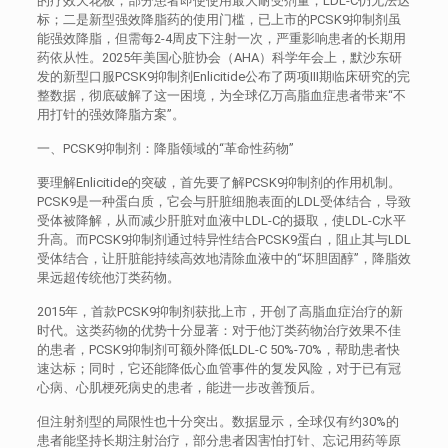
的疗效天花板，部分患者即使使用最大耐受剂量，LDL-C仍无法达
标；二是新型强效降脂药的使用门槛，已上市的PCSK9抑制剂虽
能强效降脂，但需每2-4周皮下注射一次，严重影响患者的长期用
药依从性。2025年美国心脏协会（AHA）科学年会上，默沙东研
发的新型口服PCSK9抑制剂Enlicitide公布了两项III期临床研究的完
整数据，彻底破解了这一困境，为全球亿万高脂血症患者带来“不
用打针的强效降脂方案”。
一、PCSK9抑制剂：降脂领域的“革命性药物”
要理解Enlicitide的突破，首先要了解PCSK9抑制剂的作用机制。
PCSK9是一种蛋白质，它会与肝脏细胞表面的LDL受体结合，导致
受体被降解，从而减少肝脏对血液中LDL-C的摄取，使LDL-C水平
升高。而PCSK9抑制剂通过特异性结合PCSK9蛋白，阻止其与LDL
受体结合，让肝脏能持续高效地清除血液中的“坏胆固醇”，降脂效
果远超传统他汀类药物。
2015年，首款PCSK9抑制剂获批上市，开创了高脂血症治疗的新
时代。这类药物的优势十分显著：对于他汀类药物治疗效果不佳
的患者，PCSK9抑制剂可额外降低LDL-C 50%-70%，帮助患者快
速达标；同时，它还能降低心血管事件的复发风险，对于已有冠
心病、心肌梗死病史的患者，能进一步改善预后。
但注射剂型的局限性也十分突出。数据显示，全球仅有约30%的
患者能坚持长期注射治疗，部分患者因害怕打针、忘记用药等原