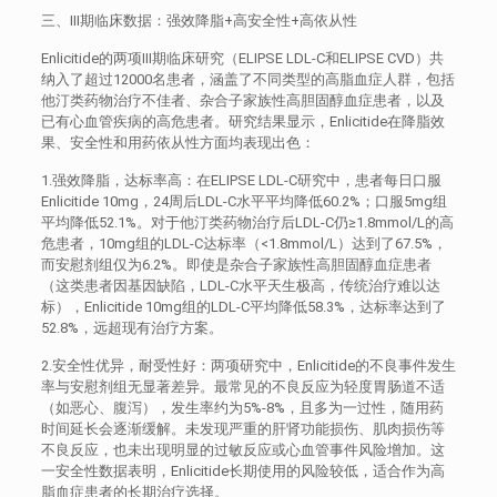
三、III期临床数据：强效降脂+高安全性+高依从性
Enlicitide的两项III期临床研究（ELIPSE LDL-C和ELIPSE CVD）共
纳入了超过12000名患者，涵盖了不同类型的高脂血症人群，包括
他汀类药物治疗不佳者、杂合子家族性高胆固醇血症患者，以及
已有心血管疾病的高危患者。研究结果显示，Enlicitide在降脂效
果、安全性和用药依从性方面均表现出色：
1.强效降脂，达标率高：在ELIPSE LDL-C研究中，患者每日口服
Enlicitide 10mg，24周后LDL-C水平平均降低60.2%；口服5mg组
平均降低52.1%。对于他汀类药物治疗后LDL-C仍≥1.8mmol/L的高
危患者，10mg组的LDL-C达标率（<1.8mmol/L）达到了67.5%，
而安慰剂组仅为6.2%。即使是杂合子家族性高胆固醇血症患者
（这类患者因基因缺陷，LDL-C水平天生极高，传统治疗难以达
标），Enlicitide 10mg组的LDL-C平均降低58.3%，达标率达到了
52.8%，远超现有治疗方案。
2.安全性优异，耐受性好：两项研究中，Enlicitide的不良事件发生
率与安慰剂组无显著差异。最常见的不良反应为轻度胃肠道不适
（如恶心、腹泻），发生率约为5%-8%，且多为一过性，随用药
时间延长会逐渐缓解。未发现严重的肝肾功能损伤、肌肉损伤等
不良反应，也未出现明显的过敏反应或心血管事件风险增加。这
一安全性数据表明，Enlicitide长期使用的风险较低，适合作为高
脂血症患者的长期治疗选择。