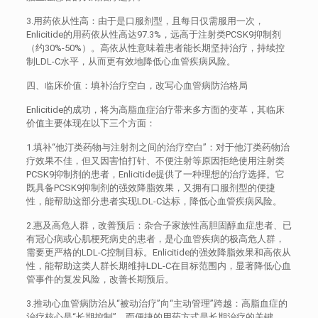
3.用药依从性高：由于是口服剂型，且每日仅需服用一次，
Enlicitide的用药依从性高达97.3%，远高于注射类PCSK9抑制剂
（约30%-50%）。高依从性意味着患者能长期坚持治疗，持续控
制LDL-C水平，从而更有效地降低心血管疾病风险。
四、临床价值：填补治疗空白，改写心血管病防治格局
Enlicitide的成功，将为高脂血症治疗带来多方面的变革，其临床
价值主要体现在以下三个方面：
1.填补“他汀类药物与注射剂之间的治疗空白”：对于他汀类药物治
疗效果不佳，但又因害怕打针、不便注射等原因拒绝使用注射类
PCSK9抑制剂的患者，Enlicitide提供了一种理想的治疗选择。它
既具备PCSK9抑制剂的强效降脂效果，又拥有口服剂型的便捷
性，能帮助这部分患者实现LDL-C达标，降低心血管疾病风险。
2.惠及高危人群，改善预后：杂合子家族性高胆固醇血症患者、已
有冠心病或心肌梗死病史的患者，是心血管疾病的极高危人群，
需要更严格的LDL-C控制目标。Enlicitide的强效降脂效果和高依从
性，能帮助这类人群长期维持LDL-C在目标范围内，显著降低心血
管事件的复发风险，改善长期预后。
3.推动心血管病防治从“被动治疗”向“主动管理”跨越：高脂血症的
治疗核心是“长期控制”，而便捷的用药方式是长期治疗的关键。