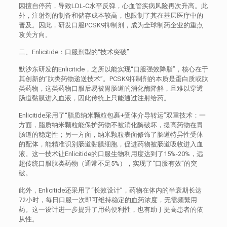
因擅自停药，导致LDL-C水平反弹，心血管疾病风险再次升高。此
外，注射剂的制备和储存成本较高，也限制了其在基层医疗中的
普及。因此，研发口服PCSK9抑制剂，成为全球制药企业的重点
攻关方向。
二、Enlicitide：口服剂型的“技术突破”
默沙东研发的Enlicitide，之所以能实现“口服强效降脂”，核心在于
其创新的“肽类药物递送技术”。PCSK9抑制剂的本质是蛋白质或肽
类药物，这类药物口服后易被胃肠道的消化酶降解，且难以穿透
肠道黏膜进入血液，因此传统上只能通过注射给药。
Enlicitide采用了“脂质纳米颗粒包裹+受体介导转运”双重技术：一
方面，脂质纳米颗粒能保护药物不被消化酶破坏，提高药物在胃
肠道的稳定性；另一方面，纳米颗粒表面修饰了肠道特异性受体
的配体，能精准识别肠道黏膜细胞，促进药物被肠道吸收进入血
液。这一技术让Enlicitide的口服生物利用度达到了15%-20%，远
超传统口服肽类药物（通常不足5%），实现了“口服有效”的突
破。
此外，Enlicitide还采用了“长效设计”，药物在体内的半衰期长达
72小时，每日口服一次即可维持稳定的血药浓度，无需频繁用
药。这一设计进一步提升了用药便利性，也有助于提高患者的依
从性。