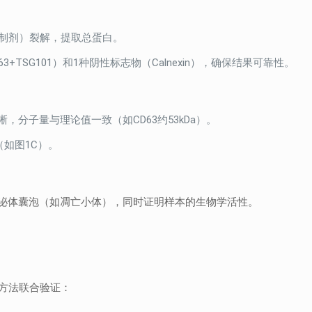
抑制剂）裂解，提取总蛋白。
+TSG101）和1种阴性标志物（Calnexin），确保结果可靠性。
带清晰，分子量与理论值一致（如CD63约53kDa）。
（如图1C）。
泌体囊泡（如凋亡小体），同时证明样本的生物学活性。
种方法联合验证：