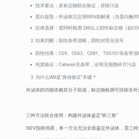
技术要点：多标志物联合验证，排除污染
蛋白提取：外泌体沉淀用RIPA裂解液（含蛋白酶
抗体选择：需同时检测 2种以上阳性标志物（如CD63
结果判断：阳性条带清晰，阴性对照无信号
阳性结果：CD9、CD63、CD81、TSG101等条
纯度验证：Calnexin无条带，证明无细胞碎片污染
为什么WB是“身份验证”关键？
外泌体的功能依赖其分子组成，标志物检测可排除非外
三种方法联合使用：构建外泌体鉴定“铁三角”
ISEV指南强调，单一方法无法全面鉴定外泌体，需三