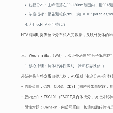
粒径分布：主峰需落在30-150nm范围内，且90
浓度指标：报告颗粒数/mL（如1×10¹⁰ particle
为什么NTA不可替代？
NTA能同时提供粒径分布和浓度 数据，反映外泌体的
三、Western Blot（WB）：验证外泌体的“分子标志物”
核心原理：抗体特异性识别，验证标志性蛋白
外泌体携带特定蛋白标志物，WB通过 “电泳分离-抗体
– 跨膜蛋白：CD9、CD63、CD81（四跨膜蛋白家族
– 腔内蛋白：TSG101（ESCRT复合体成分，调控外
– 阴性对照：Calnexin（内质网蛋白，检测细胞碎片污染