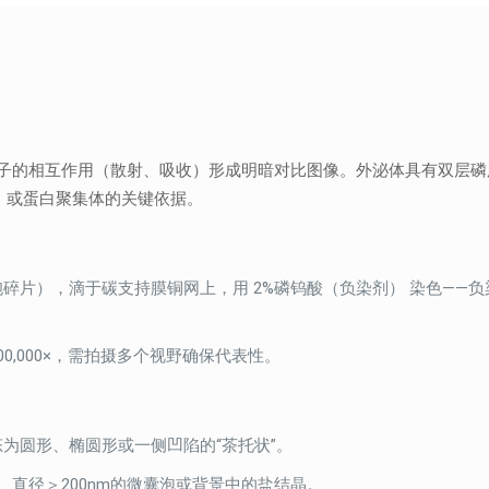
的相互作用（散射、吸收）形成明暗对比图像。外泌体具有双层磷脂膜结
）或蛋白聚集体的关键依据。
胞碎片），滴于碳支持膜铜网上，用 2%磷钨酸（负染剂） 染色——
-100,000×，需拍摄多个视野确保代表性。
形态为圆形、椭圆形或一侧凹陷的“茶托状”。
直径＞200nm的微囊泡或背景中的盐结晶。