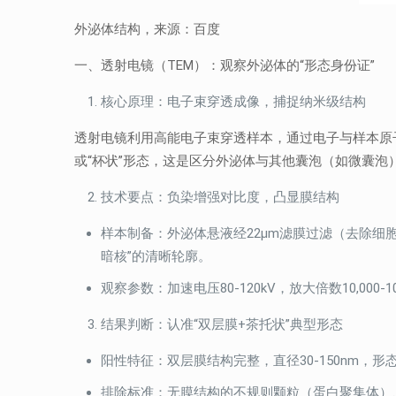
外泌体结构，来源：百度
一、透射电镜（TEM）：观察外泌体的“形态身份证”
核心原理：电子束穿透成像，捕捉纳米级结构
透射电镜利用高能电子束穿透样本，通过电子与样本原子
或“杯状”形态，这是区分外泌体与其他囊泡（如微囊泡
技术要点：负染增强对比度，凸显膜结构
样本制备：外泌体悬液经22μm滤膜过滤（去除细
暗核”的清晰轮廓。
观察参数：加速电压80-120kV，放大倍数10,000
结果判断：认准“双层膜+茶托状”典型形态
阳性特征：双层膜结构完整，直径30-150nm，
排除标准：无膜结构的不规则颗粒（蛋白聚集体）、