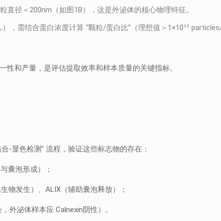
%颗粒直径＜200nm（如图1B），这是外泌体的核心物理特征。
s/mL），需结合蛋白浓度计算 “颗粒/蛋白比”（理想值＞1×10¹¹ parti
均一性和产量，是评估提取效率和样本质量的关键指标。
结合-显色检测” 流程，验证这些标志物的存在：
，参与囊泡形成）；
泌体生物发生）、ALIX（辅助囊泡释放）；
，外泌体样本应 Calnexin阴性）。