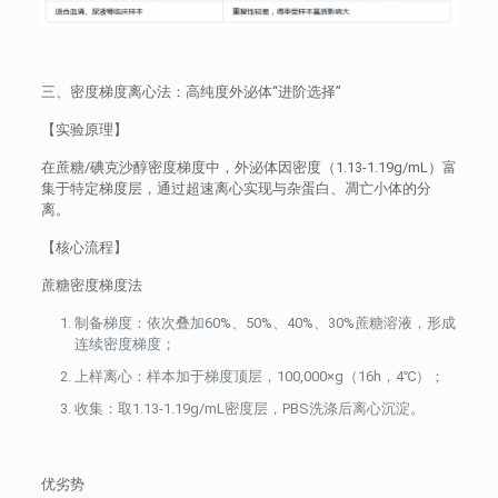
三、密度梯度离心法：高纯度外泌体“进阶选择”
【实验原理】
在蔗糖/碘克沙醇密度梯度中，外泌体因密度（1.13-1.19g/mL）富
集于特定梯度层，通过超速离心实现与杂蛋白、凋亡小体的分
离。
【核心流程】
蔗糖密度梯度法
制备梯度：依次叠加60%、50%、40%、30%蔗糖溶液，形成
连续密度梯度；
上样离心：样本加于梯度顶层，100,000×g（16h，4℃）；
收集：取1.13-1.19g/mL密度层，PBS洗涤后离心沉淀。
优劣势