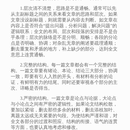
1.层次清不清楚，思路是不是通畅。通常可以先
从主副标题之间的关系来看文章的思路和层次。如果
文章没设副标题，则就需要从内容去判断。如文章在
内容上是否符合“提出问题，分析问题，解决问题”的
逻辑联系；全文的布局、层次和段落的安排是不是合
乎条理；层次的脉络是不是分明、顺畅；各段的分论
点是否明确、协调；对杂乱无章的阐述要疏理通顺；
删去重复和矛盾的地方，补上缺少的部分，达到全文
意思上连贯通畅。
2.完整的结构。每一篇文章都会有一个完整的结
构。一篇文章要有绪论、本论、结论三大部分，协调
一致，即要有引人入胜的开头，有材料有分析的论
证，有鲜明有力的结尾。同时还要审视各个部分的主
次、详略是否得当。
3.严密的结构。一篇文章是论点与论据，大论点
与小论点之间有严密的逻辑性。如果论文结构松散，
要加以紧缩，删去那些多余的材料，删去添枝加叶、
离题太远或无关紧要的句段。为使结构严谨和谐，对
全文各部分的过渡和照应、结构的衔接、语气的连贯
等方面，也要认真地考虑和修改。