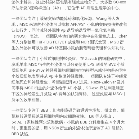
泌体来解决，这些外泌体还包装有强效生物分子。大多数 SC-exo
疗法涉及β淀粉样蛋白（Aβ），它位于 AD 病理生理学的中心。
一些团队专注于缓解突触功能障碍和氧化应激。Wang 等人发
现，MSC 来源的外泌体可以挽救 APP/PS1 小鼠的突触损伤并改善
认知行为，同时减轻外源性 Aβ 诱导的诱导型一氧化氮合酶
（iNOS） 表达。一些团队将他们的研究集中在能量稳态上。Chen
等人分别使用 18F-FDG PET/CT 成像和 NOR 测试发现，MSC 衍
生的外泌体可以改善 AD 转基因小鼠的脑葡萄糖代谢和认知功能。
一些团队专注于小胶质细胞神经炎症。在 Zavatti 的细胞研究中，
发现羊水 MSC 衍生的外泌体可以分别使用 LPS 刺激的 BV2 小胶
质细胞和 SH-SY5Y 神经母细胞瘤细胞作为模型来减轻神经炎症性
小胶质细胞表型并从 Aβ 中恢复神经毒性。一些团队专注于神经元
细胞死亡和神经发生，希望能抵消 AD 进展。Reza-Zaldivar 及其
同事将 MSC 衍生的外泌体给予 AD 小鼠，SC-exo 疗法刺激脑室
下区的神经发生并减轻 Aβ 诱导的认知障碍。 这些效应与 MSC 中
所示的效果相当。
一些团队专注于 BBB，其功能障碍导致通透性增加、微出血、葡
萄糖转运受损以及周细胞和内皮细胞变性。 Liu 等人指出，
5xFAD（家族性阿尔茨海默病）小鼠的 BBB 分解发生在 4 个月大
时，更重要的是，用 NSCs 衍生的外泌体治疗逆转了 AD 引起的
BBB 缺陷。