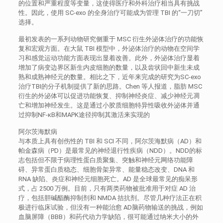
的位置和严重程度等变量，这使得医疗和外科治疗相当具有挑战
性。因此，使用 SC-exo 的全身治疗可能成为管理 TBI 的“一刀切”
选择。
最初发表的一系列动物研究侧重于 MSC 衍生外泌体治疗的功能恢
复和宏观方面。在大鼠 TBI 模型中，外泌体治疗的动物在空间学
习和感觉运动功能方面表现出显着改善。此外，外泌体治疗显着
增加了病变边界区新生内皮细胞的数量，以及齿状回中新生未成
熟和成熟神经元的数量。相比之下，近年来完成的研究为SC-exo
治疗TBI的分子机制提供了新的思路。Chen 等人报道，脂肪 MSC
衍生的外泌体可以促进功能恢复、抑制神经炎症、减少神经元凋
亡和增加神经发生。这是通过小胶质细胞特异性吸收外泌体并通
过抑制NF-κB和MAPK途径抑制其激活来实现的
阿尔茨海默病
与本质上具有创伤性的 TBI 和 SCI 不同，阿尔茨海默病（AD）和
帕金森病（PD）是最常见的神经退行性疾病（NDD）。NDD的标
志包括但不限于病理性蛋白质聚集、突触和神经元网络功能障
碍、异常蛋白质稳态、细胞骨架异常、能量稳态改变、DNA 和
RNA 缺陷、炎症和神经元细胞死亡。AD 是全球最常见的痴呆形
式，占 2500 万例。目前，只有两类药物被批准用于对症 AD 治
疗，包括胆碱酯酶抑制剂和 NMDA 拮抗剂。尽管几种疗法正在积
极进行临床试验，但没有一种能治愈 AD脑药物输送的挑战，例如
血脑屏障（BBB）和药代动力学缺陷，很可能通过纳米大小的外