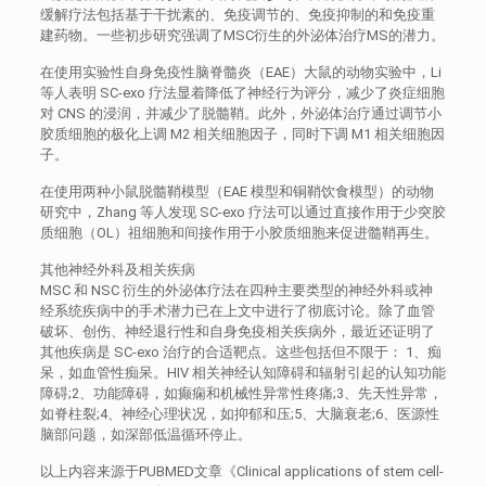
缓解疗法包括基于干扰素的、免疫调节的、免疫抑制的和免疫重
建药物。一些初步研究强调了MSC衍生的外泌体治疗MS的潜力。
在使用实验性自身免疫性脑脊髓炎（EAE）大鼠的动物实验中，Li
等人表明 SC-exo 疗法显着降低了神经行为评分，减少了炎症细胞
对 CNS 的浸润，并减少了脱髓鞘。此外，外泌体治疗通过调节小
胶质细胞的极化上调 M2 相关细胞因子，同时下调 M1 相关细胞因
子。
在使用两种小鼠脱髓鞘模型（EAE 模型和铜鞘饮食模型）的动物
研究中，Zhang 等人发现 SC-exo 疗法可以通过直接作用于少突胶
质细胞（OL）祖细胞和间接作用于小胶质细胞来促进髓鞘再生。
其他神经外科及相关疾病
MSC 和 NSC 衍生的外泌体疗法在四种主要类型的神经外科或神
经系统疾病中的手术潜力已在上文中进行了彻底讨论。除了血管
破坏、创伤、神经退行性和自身免疫相关疾病外，最近还证明了
其他疾病是 SC-exo 治疗的合适靶点。这些包括但不限于： 1、痴
呆，如血管性痴呆。HIV 相关神经认知障碍和辐射引起的认知功能
障碍;2、功能障碍，如癫痫和机械性异常性疼痛;3、先天性异常，
如脊柱裂;4、神经心理状况，如抑郁和压;5、大脑衰老;6、医源性
脑部问题，如深部低温循环停止。
以上内容来源于PUBMED文章《Clinical applications of stem cell-