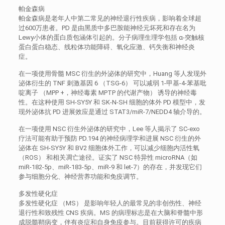
帕金森病
帕金森病是老年人中第二常见的神经退行性疾病，影响着全球超
过600万患者。PD 是由黑质中多巴胺能神经元坏死和存在名为
Lewy小体的蛋白质包涵体引起的。分子病理生理学包括 α-突触核
蛋白蛋白稳态、线粒体功能障碍、氧化应激、钙失衡和神经炎
症。
在一项使用骨髓 MSC 衍生的外泌体的研究中，Huang 等人发现外
泌体衍生的 TNF 刺激基因 6 （TSG-6） 可以减弱 1-甲基-4-苯基吡
啶离子 （MPP +，神经毒素 MPTP 的代谢产物） 诱导的神经毒
性。在这种使用 SH-SY5Y 和 SK-N-SH 细胞的体外 PD 模型中，发
现外泌体抗 PD 进展效应是通过 STAT3/miR-7/NEDD4 轴介导的。
在一项使用 NSC 衍生外泌体的研究中，Lee 等人揭示了 SC-exo
疗法可能有助于预防 PD.194 的神经病理学和进展 NSC 衍生的外
泌体在 SH-SY5Y 和 BV2 细胞体外工作，可以减少细胞内活性氧
（ROS） 和相关凋亡途径。证实了 NSC 特异性 microRNA（如
miR-182-5p、miR-183-5p、miR-9 和 let-7）的存在，并发现它们
参与细胞分化、神经营养功能和免疫调节。
多发性硬化症
多发性硬化症 （MS） 是影响年轻人的最常见的非创伤性、神经
退行性和致残性 CNS 疾病。MS 的病理标志是在大脑和脊髓中形
成脱髓鞘病变，伴有炎症和自身免疫参与。目前获得许可的疾病