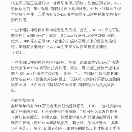
代临床试验正在进行中，使用细胞保护药物，如免疫调节剂、IL-6
受体拮抗剂、Rho激酶抑制剂和自由基清除剂。针对上述病理生理
学的每个事件，几乎所有 SC-exo 亚型都显示出对中风恢复的强大
治疗作用。
一些小组以神经保护和神经发生为目标。首先，SC-exo 疗法可以
抑制神经元细胞死亡。其次，SC-exo 疗法可以保护 CNS 细胞。
此外，Sun 等人证明 NSC 衍生的外泌体还可以保护星形胶质细
胞，星形胶质细胞在中风后成为支持反应性星形胶质细胞
（RA）。
一些小组以抑制神经炎症为目标。首先，未修饰的SC-exo疗法通
过外泌体 miRNA 表现出抗炎作用。其次，可以通过修饰外泌体来
增强 SC-exo 疗法的抗炎作用。此外，Tian 的团队巧妙地将 RGD
肽附着在 NSC 衍生的外泌体膜上，该膜靶向静脉给药后缺血脑的
病变区域，从而通过抑制 MAPK 通路来抑制脑缺血后的炎症反
应。
创伤性脑损伤
全球每年约有7000万患者患有创伤性脑损伤（TBI），这对患者构
成了严重的身体、社会心理和经济威胁。TBI 可分为原发性损伤
（例如轴突死亡、神经炎症、神经化学变化和代谢功能障碍）和
继发性损伤（例如缺血和缺氧损伤、脑水肿、颅内压升高、脑积
水和感染）。每个TBI患者都有一组独特的情况，具体取决于受伤